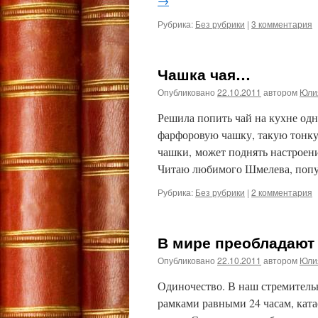
→
Рубрика:
Без рубрики
|
3 комментария
Чашка чая…
Опубликовано
22.10.2011
автором
Юли
Решила попить чай на кухне одн
фарфоровую чашку, такую тонкую
чашки, может поднять настроени
Читаю любимого Шмелева, поп
Рубрика:
Без рубрики
|
2 комментария
В мире преобладают
Опубликовано
22.10.2011
автором
Юли
Одиночество. В наш стремительн
рамками равными 24 часам, ката