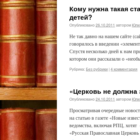
Кому нужна такая ст
детей?
Опубликовано
26.10.2011
автором
Юли
Не так давно на нашем сайте (с
говорилось в введении «элемен
Спустя несколько дней к нам пр
котором они рассказали о «не
Рубрика:
Без рубрики
|
4 комментария
«Церковь не должна 
Опубликовано
24.10.2011
автором
Юли
Просматривая очередные новост
на статью в газете «Новые изве
ведомства, включая РПЦ, хотят
«Русская Православная Церковь