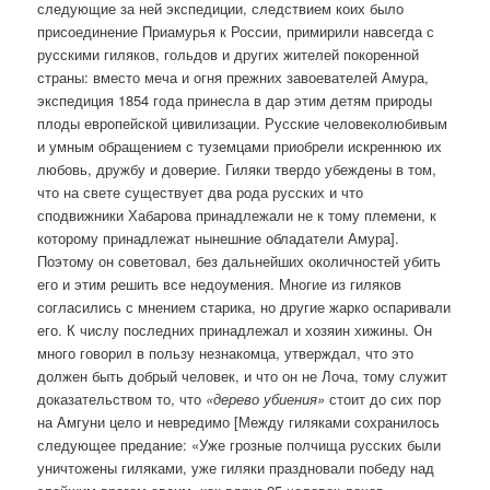
следующие за ней экспедиции, следствием коих было
присоединение Приамурья к России, примирили навсегда с
русскими гиляков, гольдов и других жителей покоренной
страны: вместо меча и огня прежних завоевателей Амура,
экспедиция 1854 года принесла в дар этим детям природы
плоды европейской цивилизации. Русские человеколюбивым
и умным обращением с туземцами приобрели искреннюю их
любовь, дружбу и доверие. Гиляки твердо убеждены в том,
что на свете существует два рода русских и что
сподвижники Хабарова принадлежали не к тому племени, к
которому принадлежат нынешние обладатели Амура].
Поэтому он советовал, без дальнейших околичностей убить
его и этим решить все недоумения. Многие из гиляков
согласились с мнением старика, но другие жарко оспаривали
его. К числу последних принадлежал и хозяин хижины. Он
много говорил в пользу незнакомца, утверждал, что это
должен быть добрый человек, и что он не Лоча, тому служит
доказательством то, что
«дерево убиения»
стоит до сих пор
на Амгуни цело и невредимо [Между гиляками сохранилось
следующее предание: «Уже грозные полчища русских были
уничтожены гиляками, уже гиляки праздновали победу над