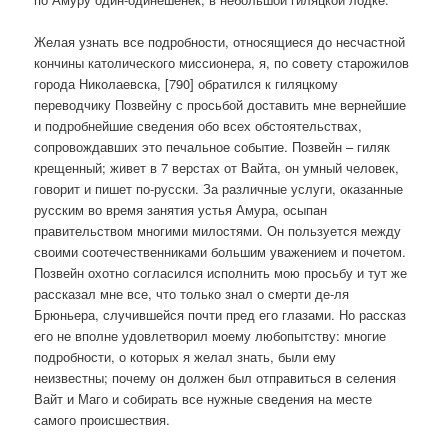
Желая узнать все подробности, относящиеся до несчастной
кончины католического миссионера, я, по совету старожилов
города Николаевска, [790] обратился к гиляцкому
переводчику Позвейну с просьбой доставить мне вернейшие
и подробнейшие сведения обо всех обстоятельствах,
сопровождавших это печальное событие. Позвейн – гиляк
крещенный; живет в 7 верстах от Вайта, он умный человек,
говорит и пишет по-русски. За различные услуги, оказанные
русским во время занятия устья Амура, осыпан
правительством многими милостями. Он пользуется между
своими соотечественниками большим уважением и почетом.
Позвейн охотно согласился исполнить мою просьбу и тут же
рассказал мне все, что только знал о смерти де-ля
Брюньера, случившейся почти пред его глазами. Но рассказ
его не вполне удовлетворил моему любопытству: многие
подробности, о которых я желал знать, были ему
неизвестны; почему он должен был отправиться в селения
Вайт и Маго и собирать все нужные сведения на месте
самого происшествия.