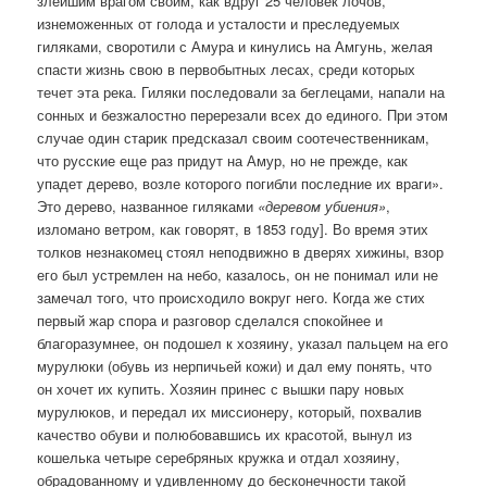
злейшим врагом своим, как вдруг 25 человек лочов,
изнеможенных от голода и усталости и преследуемых
гиляками, своротили с Амура и кинулись на Амгунь, желая
спасти жизнь свою в первобытных лесах, среди которых
течет эта река. Гиляки последовали за беглецами, напали на
сонных и безжалостно перерезали всех до единого. При этом
случае один старик предсказал своим соотечественникам,
что русские еще раз придут на Амур, но не прежде, как
упадет дерево, возле которого погибли последние их враги».
Это дерево, названное гиляками
«деревом убиения»
,
изломано ветром, как говорят, в 1853 году]. Во время этих
толков незнакомец стоял неподвижно в дверях хижины, взор
его был устремлен на небо, казалось, он не понимал или не
замечал того, что происходило вокруг него. Когда же стих
первый жар спора и разговор сделался спокойнее и
благоразумнее, он подошел к хозяину, указал пальцем на его
мурулюки (обувь из нерпичьей кожи) и дал ему понять, что
он хочет их купить. Хозяин принес с вышки пару новых
мурулюков, и передал их миссионеру, который, похвалив
качество обуви и полюбовавшись их красотой, вынул из
кошелька четыре серебряных кружка и отдал хозяину,
обрадованному и удивленному до бесконечности такой