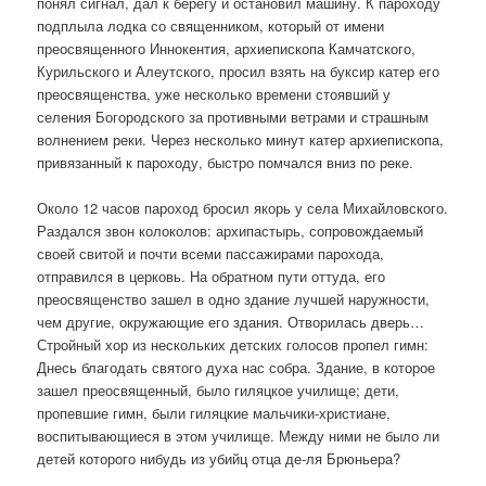
понял сигнал, дал к берегу и остановил машину. К пароходу
подплыла лодка со священником, который от имени
преосвященного Иннокентия, архиепископа Камчатского,
Курильского и Алеутского, просил взять на буксир катер его
преосвященства, уже несколько времени стоявший у
селения Богородского за противными ветрами и страшным
волнением реки. Через несколько минут катер архиепископа,
привязанный к пароходу, быстро помчался вниз по реке.
Около 12 часов пароход бросил якорь у села Михайловского.
Раздался звон колоколов: архипастырь, сопровождаемый
своей свитой и почти всеми пассажирами парохода,
отправился в церковь. На обратном пути оттуда, его
преосвященство зашел в одно здание лучшей наружности,
чем другие, окружающие его здания. Отворилась дверь…
Стройный хор из нескольких детских голосов пропел гимн:
Днесь благодать святого духа нас собра. Здание, в которое
зашел преосвященный, было гиляцкое училище; дети,
пропевшие гимн, были гиляцкие мальчики-христиане,
воспитывающиеся в этом училище. Между ними не было ли
детей которого нибудь из убийц отца де-ля Брюньера?