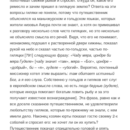
попотчевал свежей рыбой и спросил: откуда он, какое его
ремесло и зачем пришел в гиляцкую землю? Ответа на эти
вопросы гиляки не поняли, потому что путешественник
объяснялся на маньчжурском и гольдском языках, которых
жители низовья Амура почти не знают, а хотя он примешивал
к разговору несколько слов чисто гиляцких, но это нисколько
не объясняло смысла его речей. Видя, что его не понимают,
незнакомец подошел к растворенной двери хижины, показал
рукой на небо и сказал частью по-гольдски, частью по-
гиляцки [791] следующую фразу:
«Чаду мяра, цондре би
мяра Гуделе»
[
чаду
значит «там»,
мяра
– «Бог»,
цондре
–
«добрый»,
би
– «я»,
гуделе
– «убогий». Вероятно, почтенный
миссионер хотел этим выразить:
там обитает истинный
Бог, а я его слуга
. Собственно у гольдов и гиляков нет слуг
в европейском смысле слова, но есть люди бедные
(гуделе)
,
которые иногда помогают богатым ловить рыбу и за это
получают известное вознаграждение]. Эта фраза, равно как и
все доселе сказанное путешественником, не удовлетворили
любопытству гиляков, которые по-прежнему не знали, с кем
имели дело. Наконец хозяин юрты показал гостю своему 2-х
соболей и спросил его: не хочет ли он их купить?
Путешественник покачал отрицательно головой и опять