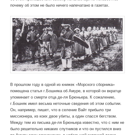
почему об этом не было ничего напечатано в газетах.
В прошлом году в одной из книжек «Морского сборника»
помещена статья г.Бошняка об Амуре, в которой он вкратце
упоминает о смерти отца де-ля Брюньера. К сожалению,
г.Бошняк имел весьма неточные сведения об этом событии.
Он, например, пишет, что в селение Вайт прибыло три
миссионера, из коих двое убиты, а один спасся бегством.
Между тем из письма де-ля Брюньера известно, что с ним не
было решительно никаких спутников и что он пустился вниз
по Амуру один-одинешенек, в небольшой гиляцкой лодке.