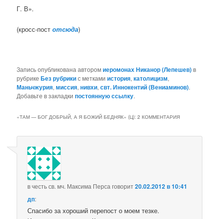
Г. В».
(кросс-пост
отсюда
)
Запись опубликована автором
иеромонах Никанор (Лепешев)
в
рубрике
Без рубрики
с метками
история
,
католицизм
,
Маньчжурия
,
миссия
,
нивхи
,
свт. Иннокентий (Вениаминов)
.
Добавьте в закладки
постоянную ссылку
.
«ТАМ — БОГ ДОБРЫЙ, А Я БОЖИЙ БЕДНЯК» (Ц)
: 2 КОММЕНТАРИЯ
в честь св. мч. Максима Перса
говорит
20.02.2012 в 10:41
дп
:
Спасибо за хороший перепост о моем тезке.