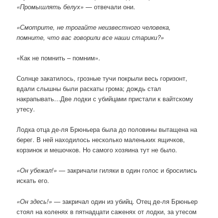
«Промышлять белух»
— отвечали они.
«Смотрите, не трогайте неизвестного человека,
помните, что вас говорили все наши старики?»
«Как не помнить – помним».
Солнце закатилось, грозные тучи покрыли весь горизонт,
вдали слышны были раскаты грома; дождь стал
накрапывать…Две лодки с убийцами пристали к вайтскому
утесу.
Лодка отца де-ля Брюньера была до половины вытащена на
берег. В ней находилось несколько маленьких ящичков,
корзинок и мешочков. Но самого хозяина тут не было.
«Он убежал!»
— закричали гиляки в один голос и бросились
искать его.
«Он здесь!» —
закричал один из убийц. Отец де-ля Брюньер
стоял на коленях в пятнадцати саженях от лодки, за утесом