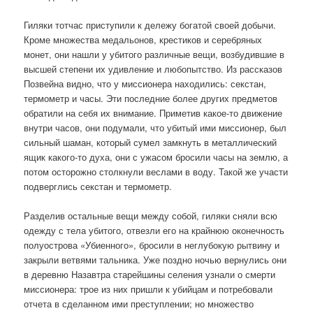
Гиляки тотчас приступили к дележу богатой своей добычи.
Кроме множества медальонов, крестиков и серебряных
монет, они нашли у убитого различные вещи, возбудившие в
высшей степени их удивление и любопытство. Из рассказов
Позвейна видно, что у миссионера находились: секстан,
термометр и часы. Эти последние более других предметов
обратили на себя их внимание. Приметив какое-то движение
внутри часов, они подумали, что убитый ими миссионер, был
сильный шаман, который сумел замкнуть в металлический
ящик какого-то духа, они с ужасом бросили часы на землю, а
потом осторожно столкнули веслами в воду. Такой же участи
подверглись секстан и термометр.
Разделив остальные вещи между собой, гиляки сняли всю
одежду с тела убитого, отвезли его на крайнюю оконечность
полуострова «Убиенного», бросили в неглубокую рытвину и
закрыли ветвями тальника. Уже поздно ночью вернулись они
в деревню Назавтра старейшины селения узнали о смерти
миссионера: трое из них пришли к убийцам и потребовали
отчета в сделанном ими преступлении; но множество