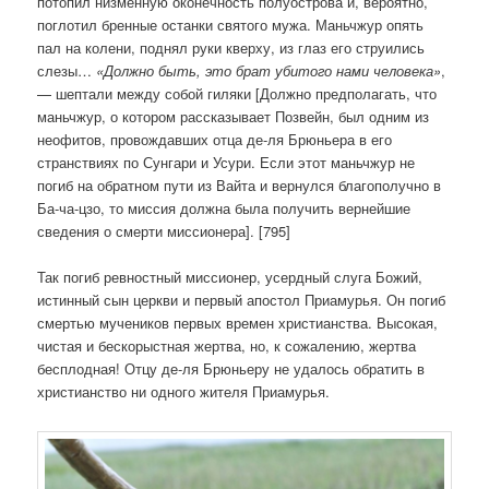
потопил низменную оконечность полуострова и, вероятно,
поглотил бренные останки святого мужа. Маньчжур опять
пал на колени, поднял руки кверху, из глаз его струились
слезы…
«Должно быть, это брат убитого нами человека»
,
— шептали между собой гиляки [Должно предполагать, что
маньчжур, о котором рассказывает Позвейн, был одним из
неофитов, провождавших отца де-ля Брюньера в его
странствиях по Сунгари и Усури. Если этот маньчжур не
погиб на обратном пути из Вайта и вернулся благополучно в
Ба-ча-цзо, то миссия должна была получить вернейшие
сведения о смерти миссионера]. [795]
Так погиб ревностный миссионер, усердный слуга Божий,
истинный сын церкви и первый апостол Приамурья. Он погиб
смертью мучеников первых времен христианства. Высокая,
чистая и бескорыстная жертва, но, к сожалению, жертва
бесплодная! Отцу де-ля Брюньеру не удалось обратить в
христианство ни одного жителя Приамурья.