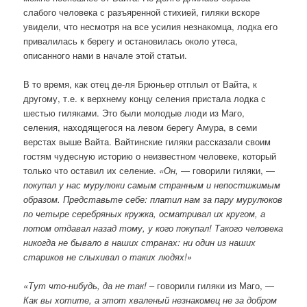
слабого человека с разъяренной стихией, гиляки вскоре
увидели, что несмотря на все усилия незнакомца, лодка его
привалилась к берегу и остановилась около утеса,
описанного нами в начале этой статьи.
В то время, как отец де-ля Брюньер отплыл от Вайта, к
другому, т.е. к верхнему концу селения пристала лодка с
шестью гиляками. Это были молодые люди из Маго,
селения, находящегося на левом берегу Амура, в семи
верстах выше Вайта. Вайтинские гиляки рассказали своим
гостям чудесную историю о неизвестном человеке, который
только что оставил их селение.
«Он,
— говорили гиляки, —
покупал у нас мурулюки самым странным и непостижимым
образом. Представьте себе: платил нам за пару мурулюков
по четыре серебряных кружка, осматривал их кругом, а
потом отдавал назад тому, у кого покупал! Такого человека
никогда не бывало в наших странах: ни один из наших
стариков не слыхивал о таких людях!»
«Тут что-нибудь, да не так!
– говорили гиляки из Маго, —
Как вы хотите, а этот хваленый незнакомец не за добром