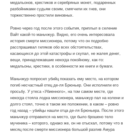
медальонов, крестиков и серебряных монет, подаренных
разбойниками судьям своим, смягчили их гнев, они
торжественно простили виновных.
Ровно через год после этого события, приплыл в селение
Вайт какой-то маньчжур. Видно, его очень интересовала
история смерти миссионера, потому что он подробно
расспрашивал гиляков обо всех обстоятельствах,
касающихся до этой катастрофы и скупал, не жалея денег,
вещи, принадлежавшие некогда покойному, как-то:
медальоны, крестики, в особенности же книги и бумаги.
Маньчжур попросил убийц показать ему место, на котором
погиб несчастный отец де-ля Брюньер. Они исполнили его
просьбу. У утеса «Убиенного», на том самом месте, где
некогда стояла лодка миссионера, маньчжур пал на колени и
долго стоял, точно в таком же положении, в каком – ровно
год назад – убийцы нашли отца де-ля Брюньера. После этого
маньчжур отправился на место, где было брошено тело
мученика – которого, однако же, он не отыскал, потому что в
месяц после смерти миссионера большой разлив Амура