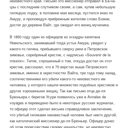
неизвестного края. Письмо это миссионер отправил в Ба-ча-
цзы с последним спутником своим, а сам, купив небольшую
гиляцкую лодку, в половине мая месяца, пустился вниз по
Амуру, и проповедуя прибрежным жителям слово Божие,
достиг до деревни Вайт, где ожидал его венец мученика.
В 1850 году один из офицеров из эскадры капитана
Невельского, занимавшей тогда устье Амура, увидел у
какого-то гиляка, прибывшего сверху реки в Петровское
зимовье, серебряный крестик, с надписью «Souvenir de la
mission». Гиляк, спрошенный о том, откуда достал он этот
крестик, рассказал, что в 70 верстах выше Петровского
зимовья, именно в окрестностях Вайта, три года тому назад,
соотечественники его убили какого-то неизвестного им
человека, у которого нашли множество подобных крестиков и
других хорошеньких вещиц. Так как письмо отца де-ля
Брюньера с берегов Усури появилось уже в Annales de
voyages и переведено было в некоторых русских журналах,
то офицер этот сделал весьма справедливое заключение,
что убитый гиляками неизвестный человек был никто другой,
как католический миссионер де-ля Брюньер. Офицер донес
об этом происшествии своему начальству, но неизвестно,