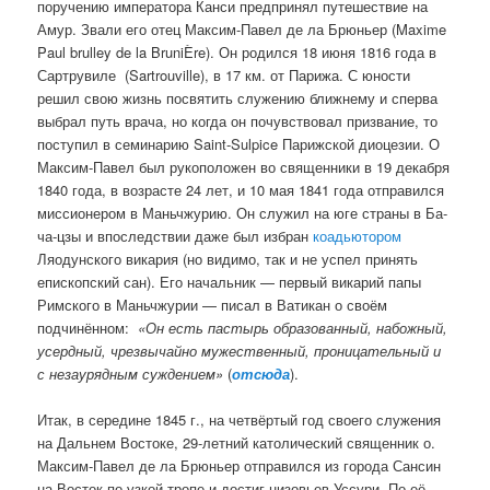
поручению императора Канси предпринял путешествие на
а
Амур. Звали его отец Максим-Павел де ла Брюньер (Maxime
п
Paul brulley de la BruniÈre). Он родился 18 июня 1816 года в
и
Сартрувиле (Sartrouville), в 17 км. от Парижа. С юности
с
решил свою жизнь посвятить служению ближнему и сперва
я
выбрал путь врача, но когда он почувствовал призвание, то
м
поступил в семинарию Saint-Sulpice Парижской диоцезии. О
Максим-Павел был рукоположен во священники в 19 декабря
1840 года, в возрасте 24 лет, и 10 мая 1841 года отправился
миссионером в Маньчжурию. Он служил на юге страны в Ба-
ча-цзы и впоследствии даже был избран
коадьютором
Ляодунского викария (но видимо, так и не успел принять
епископский сан). Его начальник — первый викарий папы
Римского в Маньчжурии — писал в Ватикан о своём
подчинённом:
«Он есть пастырь образованный, набожный,
усердный, чрезвычайно мужественный, проницательный и
с незаурядным суждением»
(
отсюда
).
Итак, в середине 1845 г., на четвёртый год своего служения
на Дальнем Востоке, 29-летний католический священник о.
Максим-Павел де ла Брюньер отправился из города Сансин
на Восток по узкой тропе и достиг низовьев Уссури. По её