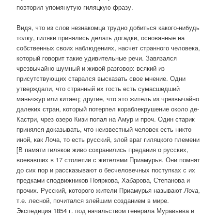
повторил упомянутую гиляцкую фразу.
Видя, что из слов незнакомца трудно добиться какого-нибудь
толку, гиляки принялись делать догадки, основанные на
собственных своих наблюдениях, насчет странного человека,
который говорит такие удивительные речи. Завязался
чрезвычайно шумный и живой разговор: всякий из
присутствующих старался высказать свое мнение. Одни
утверждали, что странный их гость есть сумасшедший
маньчжур или китаец; другие, что это житель из чрезвычайно
далеких стран, который потерпел кораблекрушение около де-
Кастри, чрез озеро Кизи попал на Амур и проч. Один старик
принялся доказывать, что неизвестный человек есть никто
иной, как Лоча, то есть русский, злой враг гиляцкого племени
[В памяти гиляков живо сохранились предания о русских,
воевавших в 17 столетии с жителями Приамурья. Они помнят
до сих пор и рассказывают о бесчеловечных поступках с их
предками сподвижников Пояркова, Хабарова, Степанова и
прочих. Русский, которого жители Приамурья называют
Лоча
,
т.е. лесной, почитался злейшим созданием в мире.
Экспедиция 1854 г. под начальством генерала Муравьева и