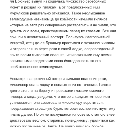
ля Брюньер вынул из кошелька множество серебряных
монет и роздал их гилякам, а от предложенных ими
мурулюков решительно отказался. Такое неслыханное
великодушие незнакомца до крайности изумило гиляков,
которые на этот раз совершенно растерялись и не знали, что
думать обо всем, происходившем перед их глазами. Все они
пришли в неописанный восторг. Пользуясь благоприятной
минутой, отец де-ля Брюньер простился с хозяином хижины
и отправился на берег реки к своей лодке, сопровождаемый
почти всеми жителями селения, изъявлявшими ему всеми
возможными средствами свою благодарность за его
необыкновенное великодушие.
Несмотря на противный ветер и сильное волнение реки,
миссионер сел в лодку и поплыл вниз по течению. Гиляки
долго стояли на берегу и провожали глазами смелого
пловца; а когда увидели, что ветер с каждым мгновением
усиливается, они советовали миссионеру воротиться,
предсказывая страшную бурю, которая воспрепятствует ему
плыть далее. Но он не послушался их совета, стал сильнее
действовать веслом, стараясь, по-видимому, удалиться как
можно поспешнее от Вайта. Не долго длилась борьба