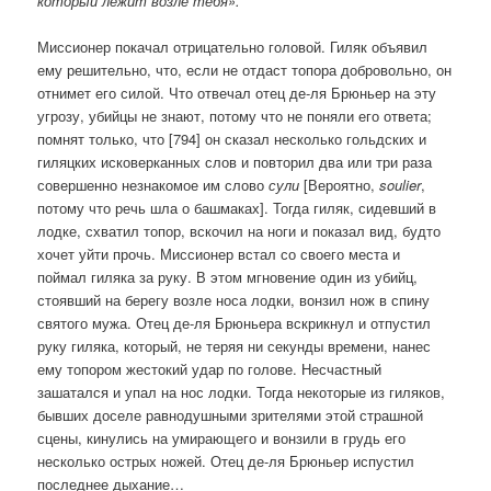
который лежит возле тебя».
Миссионер покачал отрицательно головой. Гиляк объявил
ему решительно, что, если не отдаст топора добровольно, он
отнимет его силой. Что отвечал отец де-ля Брюньер на эту
угрозу, убийцы не знают, потому что не поняли его ответа;
помнят только, что [794] он сказал несколько гольдских и
гиляцких исковерканных слов и повторил два или три раза
совершенно незнакомое им слово
сули
[Вероятно,
soulier
,
потому что речь шла о башмаках]. Тогда гиляк, сидевший в
лодке, схватил топор, вскочил на ноги и показал вид, будто
хочет уйти прочь. Миссионер встал со своего места и
поймал гиляка за руку. В этом мгновение один из убийц,
стоявший на берегу возле носа лодки, вонзил нож в спину
святого мужа. Отец де-ля Брюньера вскрикнул и отпустил
руку гиляка, который, не теряя ни секунды времени, нанес
ему топором жестокий удар по голове. Несчастный
зашатался и упал на нос лодки. Тогда некоторые из гиляков,
бывших доселе равнодушными зрителями этой страшной
сцены, кинулись на умирающего и вонзили в грудь его
несколько острых ножей. Отец де-ля Брюньер испустил
последнее дыхание…