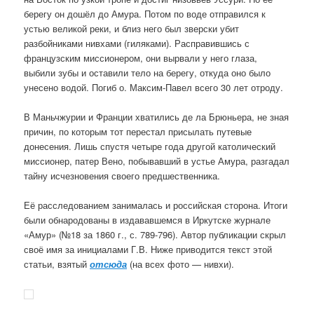
берегу он дошёл до Амура. Потом по воде отправился к
устью великой реки, и близ него был зверски убит
разбойниками нивхами (гиляками). Расправившись с
французским миссионером, они вырвали у него глаза,
выбили зубы и оставили тело на берегу, откуда оно было
унесено водой. Погиб о. Максим-Павел всего 30 лет отроду.
В Маньчжурии и Франции хватились де ла Брюньера, не зная
причин, по которым тот перестал присылать путевые
донесения. Лишь спустя четыре года другой католический
миссионер, патер Вено, побывавший в устье Амура, разгадал
тайну исчезновения своего предшественника.
Её расследованием занималась и российская сторона. Итоги
были обнародованы в издававшемся в Иркутске журнале
«Амур» (№18 за 1860 г., с. 789-796). Автор публикации скрыл
своё имя за инициалами Г.В. Ниже приводится текст этой
статьи, взятый
отсюда
(на всех фото — нивхи).