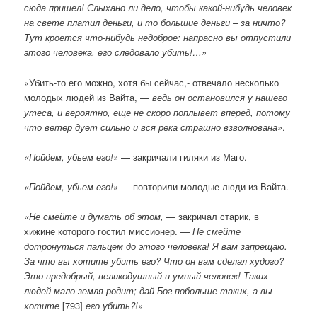
сюда пришел! Слыхано ли дело, чтобы какой-нибудь человек
на свете платил деньги, и то большие деньги – за ничто?
Тут кроется что-нибудь недоброе: напрасно вы отпустили
этого человека, его следовало убить!…»
«Убить-то его можно, хотя бы сейчас,- отвечало несколько
молодых людей из Вайта, —
ведь он остановился у нашего
утеса, и вероятно, еще не скоро поплывет вперед, потому
что ветер дует сильно и вся река страшно взволнована»
.
«Пойдем, убьем его!»
— закричали гиляки из Маго.
«Пойдем, убьем его!»
— повторили молодые люди из Вайта.
«Не смейте и думать об этом,
— закричал старик, в
хижине которого гостил миссионер. —
Не смейте
дотронуться пальцем до этого человека! Я вам запрещаю.
За что вы хотите убить его? Что он вам сделал худого?
Это предобрый, великодушный и умный человек! Таких
людей мало земля родит; дай Бог побольше таких, а вы
хотите
[793]
его убить?!»