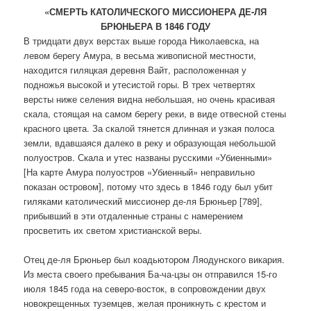
«СМЕРТЬ КАТОЛИЧЕСКОГО МИССИОНЕРА ДЕ-ЛЯ
БРЮНЬЕРА В 1846 ГОДУ
В тридцати двух верстах выше города Николаевска, на
левом берегу Амура, в весьма живописной местности,
находится гиляцкая деревня Вайт, расположенная у
подножья высокой и утесистой горы. В трех четвертях
версты ниже селения видна небольшая, но очень красивая
скала, стоящая на самом берегу реки, в виде отвесной стены
красного цвета. За скалой тянется длинная и узкая полоса
земли, вдавшаяся далеко в реку и образующая небольшой
полуостров. Скала и утес названы русскими «Убиенными»
[На карте Амура полуостров «Убиенный» неправильно
показан островом], потому что здесь в 1846 году был убит
гиляками католический миссионер де-ля Брюньер [789],
прибывший в эти отдаленные страны с намерением
просветить их светом христианской веры.
Отец де-ля Брюньер был коадьютором Ляодунского викария.
Из места своего пребывания Ба-ча-цзы он отправился 15-го
июля 1845 года на северо-восток, в сопровождении двух
новокрещенных туземцев, желая проникнуть с крестом и