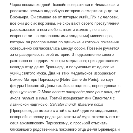
Через несколько дней Позвейн возвратился в Николаевск и
рассказал весьма подробную историю о смерти отца де-ля
Брюньера. Он слышал ее от пятерых убийц [Их 12 человек,
все они до сих пор живы, не скрывают своего преступления,
рассказывают о нем любопытным и жалеют, не знаю,
искренне ли – о сделанном ими злодеянии] миссионера,
которых он расспрашивал по одиночке и которых показания
совершенно согласовались между собой. Позвейн ручается
за справедливость этой истории. В подкрепление своего
разговора он подарил мне три медальона; принадлежавшие
некогда отцу де-ля Брюньеру, и полученные от одного из
убийц святого мужа. Два из этих медальонов изображают
Божию Матерь Парижскую [Notre Dame de Paris]: во круг
фигуры Пресвятой Девы китайская надпись, переведенная с
французского:
O Marie concue sanspeche priez pour nous, qui
avons recours a vous
. Третий изображает лик Спасителя с
латинской надписью:
Salvator mundi, Miserere nobis
[Препровождая вместе с этой статьей один из медальонов,
покорнейше прошу редакцию газеты «Амур» отослать его от
себя архиепископу Парижскому, с просьбой отыскать
ближайшего родственника покойного отца де-ля Брюньера и