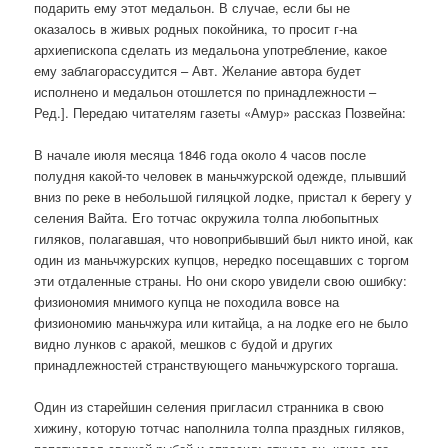
подарить ему этот медальон. В случае, если бы не
оказалось в живых родных покойника, то просит г-на
архиепископа сделать из медальона употребление, какое
ему заблагорассудится – Авт. Желание автора будет
исполнено и медальон отошлется по принадлежности –
Ред.]. Передаю читателям газеты «Амур» рассказ Позвейна:
В начале июля месяца 1846 года около 4 часов после
полудня какой-то человек в маньчжурской одежде, плывший
вниз по реке в небольшой гиляцкой лодке, пристал к берегу у
селения Вайта. Его тотчас окружила толпа любопытных
гиляков, полагавшая, что новоприбывший был никто иной, как
один из маньчжурских купцов, нередко посещавших с торгом
эти отдаленные страны. Но они скоро увидели свою ошибку:
физиономия мнимого купца не походила вовсе на
физиономию маньчжура или китайца, а на лодке его не было
видно лунков с аракой, мешков с будой и других
принадлежностей странствующего маньчжурского торгаша.
Один из старейшин селения пригласил странника в свою
хижину, которую тотчас наполнила толпа праздных гиляков,