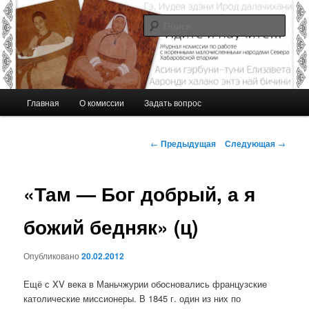
Перейти
Журнал Комиссии по работе с малочисленными коренными народами
Севера Хабаровской епархии
к
Поис
основному
содержимому
Идите и научите…
Г
Главная
О комиссии
Задать вопрос
л
а
в
Н
←
Предыдущая
Следующая
→
н
а
о
в
е
и
«Там — Бог добрый, а я
м
г
е
а
божий бедняк» (ц)
н
ц
ю
и
Опубликовано
20.02.2012
я
п
Ещё с XV века в Маньчжурии обосновались французские
о
католические миссионеры. В 1845 г. один из них по
з