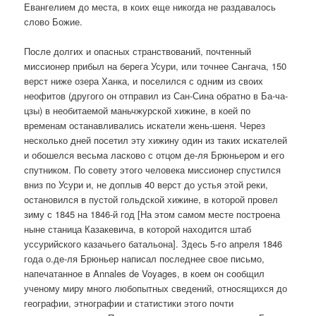
Евангелием до места, в коих еще никогда не раздавалось
слово Божие.
После долгих и опасных странствований, почтенный
миссионер прибыл на берега Усури, или точнее Сангача, 150
верст ниже озера Ханка, и поселился с одним из своих
неофитов (другого он отправил из Сан-Сина обратно в Ба-ча-
цзы) в необитаемой маньчжурской хижине, в коей по
временам останавливались искатели жень-шеня. Через
несколько дней посетил эту хижину один из таких искателей
и обошелся весьма ласково с отцом де-ля Брюньером и его
спутником. По совету этого человека миссионер спустился
вниз по Усури и, не доплыв 40 верст до устья этой реки,
остановился в пустой гольдской хижине, в которой провел
зиму с 1845 на 1846-й год [На этом самом месте построена
ныне станица Казакевича, в которой находится штаб
уссурийского казачьего батальона]. Здесь 5-го апреля 1846
года о.де-ля Брюньер написал последнее свое письмо,
напечатанное в Annales de Voyages, в коем он сообщил
ученому миру много любопытных сведений, относящихся до
географии, этнографии и статистики этого почти