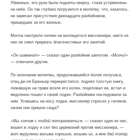
Убиенных, его руки были подняты кверху, глаза устремлены
на небо. Он так глубоко погрузился в молитву, что, казалось,
не замечал присутствия двенадцати разбойников,
пришедших за его жизнью.
Молча смотрели гиляки на молящегося миссионера; никто из
них не смел прервать благочестивых его занятий.
«Он шаманит»
— сказал один разбойник шепотом.
«Молчи!»
— отвечали другие.
По окончании молитвы, продолжавшейся более получаса,
отец де-ля Брюньер перекрестился, поднял толстую книгу,
лежавшую на траве возле его колен, поцеловал ее, встал и
медленно пошел к своей лодке. Разбойники последовали за
ним. Усевшись на носу лодки, миссионер спросил у гиляков,
зачем они пришли сюда?
«Мы хотим с тобой поторговаться,
— сказал один из них,
вошел в лодку и сел без церемоний против миссионера,
—
вот мурулюки весьма хорошие, возьми их, а мне дай топор,