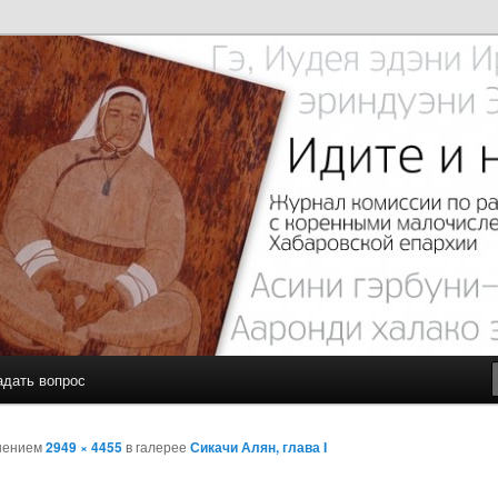
с малочисленными коренными народами Севера Хабаровской
чите…
адать вопрос
шением
2949 × 4455
в галерее
Сикачи Алян, глава I