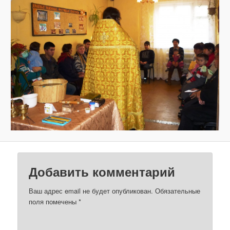
з
о
б
р
а
ж
е
н
и
я
м
Добавить комментарий
Ваш адрес email не будет опубликован.
Обязательные
поля помечены
*