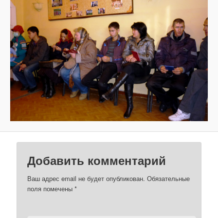
з
о
б
р
а
ж
е
н
и
я
м
Добавить комментарий
Ваш адрес email не будет опубликован.
Обязательные
поля помечены
*