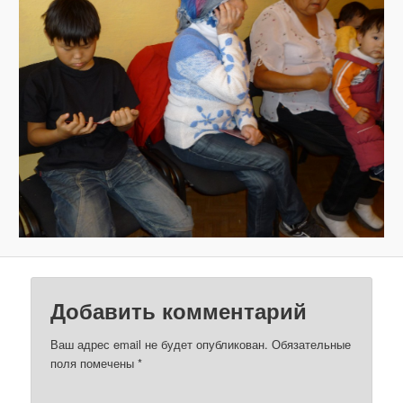
з
о
б
р
а
ж
е
н
и
я
м
Добавить комментарий
Ваш адрес email не будет опубликован.
Обязательные
поля помечены
*