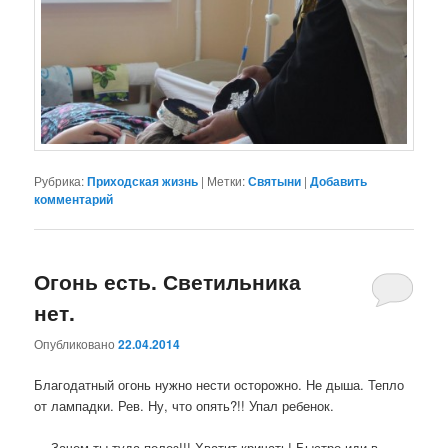
Рубрика:
Приходская жизнь
|
Метки:
Святыни
|
Добавить
комментарий
Огонь есть. Светильника
нет.
Опубликовано
22.04.2014
Благодатный огонь нужно нести осторожно. Не дыша. Тепло
от лампадки. Рев. Ну, что опять?!! Упал ребенок.
— Зачем ты туда полез!!! Хватит кричать! Быстро иди в