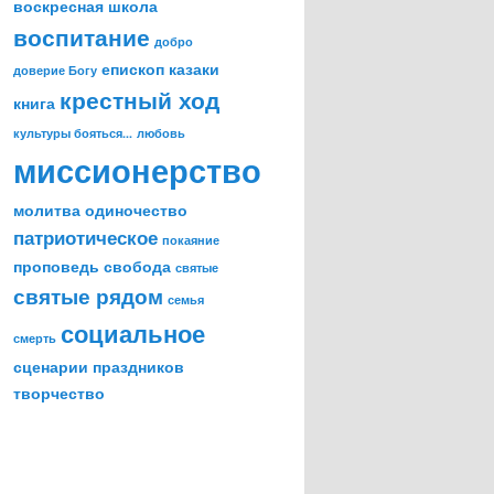
воскресная школа
воспитание
добро
епископ
казаки
доверие Богу
крестный ход
книга
культуры бояться...
любовь
миссионерство
молитва
одиночество
патриотическое
покаяние
проповедь
свобода
святые
святые рядом
семья
социальное
смерть
сценарии праздников
творчество