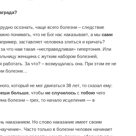
аграда?
рудно осознать, чаще всего болезни – следствие
ажно понимать, что не Бог нас наказывает, а мы
сами
например, заставляет человека злиться и кричать?
 за что нам такая «несправедливая» гипертония. Или
больницу женщина с жутким набором болезней,
 работать. За что? – возмущалась она. При этом ее не
рии болезни…
ого, который не мог двигаться 38 лет, то сказал ему:
реши больше
, чтобы
не случилось
с
тобою
чего
ина болезни – грех, то начало исцеления — в
ь наказанием. Но слово наказание имеет своим
аучение». Часто только в болезни человек начинает