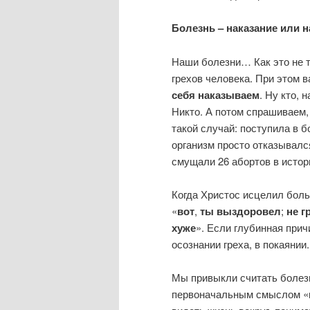
Болезнь – наказание или н
Наши болезни… Как это не т
грехов человека. При этом в
себя наказываем
. Ну кто, 
Никто. А потом спрашиваем,
такой случай: поступила в 
организм просто отказывался
смущали 26 абортов в исто
Когда Христос исцелил больн
«
вот
,
ты выздоровел
;
не
г
хуже
». Если глубинная прич
осознании греха, в покаянии.
Мы привыкли считать болезн
первоначальным смыслом «н