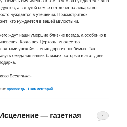
у. Помочь ему именно в том, в чем он нуждается. Одна
дуктов, а в другой семье нет денег на лекарство
просто нуждается в утешении. Присмотритесь
ажет, кто нуждается в вашей милостыни.
чего ждут наши умершие близкие всегда, а особенно в
иновения. Когда вся Церковь, множество
 святыми упокой»… моих дорогих, любимых. Так
ануть ожидания наших близких, которые в этот день
подарка.
кого Вестника»
тки:
проповедь
|
1
комментарий
 Исцеление — газетная
1