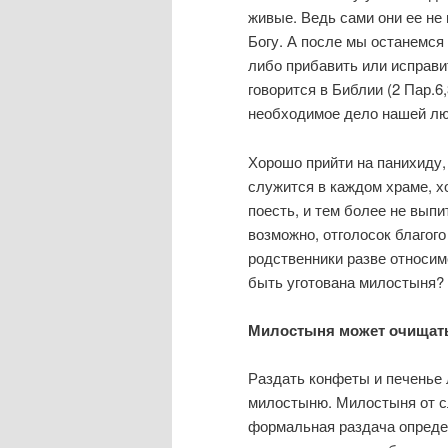
живые. Ведь сами они ее не 
Богу. А после мы останемся 
либо прибавить или исправи
говорится в Библии (2 Пар.6
необходимое дело нашей лю
Хорошо прийти на панихиду,
служится в каждом храме, х
поесть, и тем более не вып
возможно, отголосок благого
родственники разве относим
быть уготована милостыня?
Милостыня может очищать
Раздать конфеты и печенье
милостыню. Милостыня от сл
формальная раздача определ