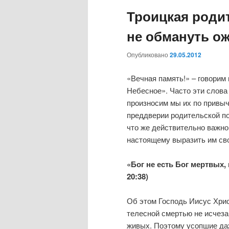
о
Троицкая родит
е
м
не обмануть о
е
н
Опубликовано
29.05.2012
ю
«Вечная память!» – говорим
Небесное». Часто эти слова 
произносим мы их по привычк
преддверии родительской п
что же действительно важно
настоящему выразить им св
«Бог не есть Бог мертвых,
20:38)
Об этом Господь Иисус Хрис
телесной смертью не исчеза
живых. Поэтому усопшие да