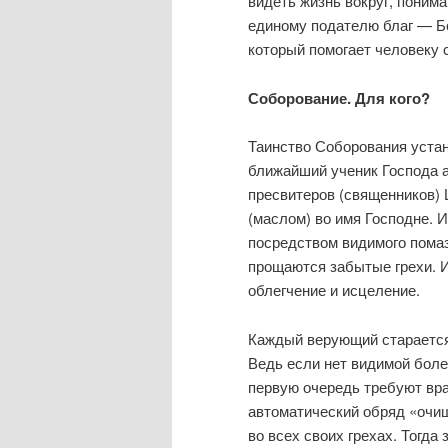
видеть жизнь вокруг, поним
единому подателю благ — Б
который помогает человеку 
Соборование. Для кого?
Таинство Соборования устан
ближайший ученик Господа ап
пресвитеров (священников) 
(маслом) во имя Господне. 
посредством видимого пом
прощаются забытые грехи. И
облегчение и исцеление.
Каждый верующий старается 
Ведь если нет видимой боле
первую очередь требуют вра
автоматический обряд «очищ
во всех своих грехах. Тогда