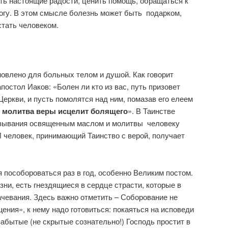
ать настоящие радости, ценить помощь, обращаться к
огу. В этом смысле болезнь может быть подарком,
стать человеком.
овлено для больных телом и душой. Как говорит
остол Иаков: «Болен ли кто из вас, путь призовет
Церкви, и пусть помолятся над ним, помазав его елеем
И
молитва веры исцелит болящего
». В Таинстве
азывания освященным маслом и молитвы человеку
 человек, принимающий Таинство с верой, получает
пособороваться раз в год, особенно Великим постом.
зни, есть гнездящиеся в сердце страсти, которые в
чевания. Здесь важно отметить – Соборование не
ения», к нему надо готовиться: покаяться на исповеди
 забытые (не скрытые сознательно!) Господь простит в