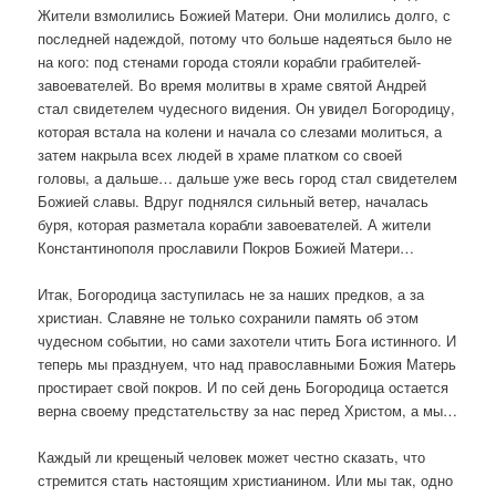
Жители взмолились Божией Матери. Они молились долго, с
последней надеждой, потому что больше надеяться было не
на кого: под стенами города стояли корабли грабителей-
завоевателей. Во время молитвы в храме святой Андрей
стал свидетелем чудесного видения. Он увидел Богородицу,
которая встала на колени и начала со слезами молиться, а
затем накрыла всех людей в храме платком со своей
головы, а дальше… дальше уже весь город стал свидетелем
Божией славы. Вдруг поднялся сильный ветер, началась
буря, которая разметала корабли завоевателей. А жители
Константинополя прославили Покров Божией Матери…
Итак, Богородица заступилась не за наших предков, а за
христиан. Славяне не только сохранили память об этом
чудесном событии, но сами захотели чтить Бога истинного. И
теперь мы празднуем, что над православными Божия Матерь
простирает свой покров. И по сей день Богородица остается
верна своему предстательству за нас перед Христом, а мы…
Каждый ли крещеный человек может честно сказать, что
стремится стать настоящим христианином. Или мы так, одно