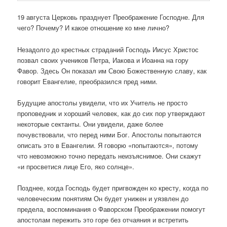
19 августа Церковь празднует Преображение Господне. Для
чего? Почему? И какое отношение ко мне лично?
Незадолго до крестных страданий Господь Иисус Христос
позвал своих учеников Петра, Иакова и Иоанна на гору
Фавор. Здесь Он показал им Свою Божественную славу, как
говорит Евангелие, преобразился пред ними.
Будущие апостолы увидели, что их Учитель не просто
проповедник и хороший человек, как до сих пор утверждают
некоторые сектанты. Они увидели, даже более
почувствовали, что перед ними Бог. Апостолы попытаются
описать это в Евангелии. Я говорю «попытаются», потому
что невозможно точно передать неизъяснимое. Они скажут
«и просветися лице Его, яко солнце».
Позднее, когда Господь будет пригвожден ко кресту, когда по
человеческим понятиям Он будет унижен и уязвлен до
предела, воспоминания о Фаворском Преображении помогут
апостолам пережить это горе без отчаяния и встретить