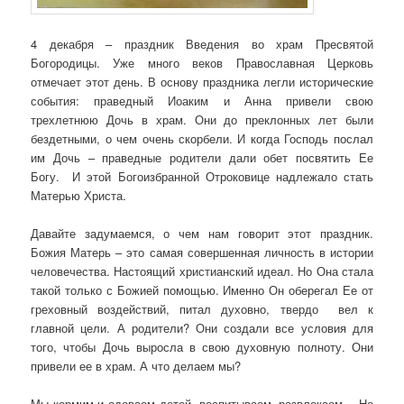
4 декабря – праздник Введения во храм Пресвятой
Богородицы. Уже много веков Православная Церковь
отмечает этот день. В основу праздника легли исторические
события: праведный Иоаким и Анна привели свою
трехлетнюю Дочь в храм. Они до преклонных лет были
бездетными, о чем очень скорбели. И когда Господь послал
им Дочь – праведные родители дали обет посвятить Ее
Богу. И этой Богоизбранной Отроковице надлежало стать
Матерью Христа.
Давайте задумаемся, о чем нам говорит этот праздник.
Божия Матерь – это самая совершенная личность в истории
человечества. Настоящий христианский идеал. Но Она стала
такой только с Божией помощью. Именно Он оберегал Ее от
греховный воздействий, питал духовно, твердо вел к
главной цели. А родители? Они создали все условия для
того, чтобы Дочь выросла в свою духовную полноту. Они
привели ее в храм. А что делаем мы?
Мы кормим и одеваем детей, воспитываем, развлекаем… Но