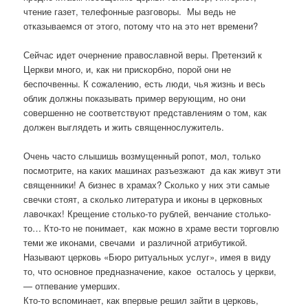
чтение газет, телефонные разговоры. Мы ведь не
отказываемся от этого, потому что на это нет времени?
Сейчас идет очернение православной веры. Претензий к
Церкви много, и, как ни прискорбно, порой они не
беспочвенны. К сожалению, есть люди, чья жизнь и весь
облик должны показывать пример верующим, но они
совершенно не соответствуют представлениям о том, как
должен выглядеть и жить священнослужитель.
Очень часто слышишь возмущенный ропот, мол, только
посмотрите, на каких машинах разъезжают да как живут эти
священники! А бизнес в храмах? Сколько у них эти самые
свечки стоят, а сколько литература и иконы в церковных
лавочках! Крещение столько-то рублей, венчание столько-
то… Кто-то не понимает, как можно в храме вести торговлю
теми же иконами, свечами и различной атрибутикой.
Называют церковь «Бюро ритуальных услуг», имея в виду
то, что основное предназначение, какое осталось у церкви,
— отпевание умерших.
Кто-то вспоминает, как впервые решил зайти в церковь,