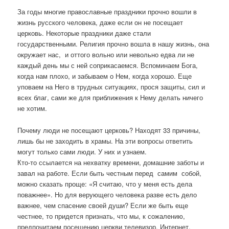
За годы многие православные праздники прочно вошли в
жизнь русского человека, даже если он не посещает
церковь. Некоторые праздники даже стали
государственными. Религия прочно вошла в нашу жизнь, она
окружает нас, и оттого вольно или невольно едва ли не
каждый день мы с ней соприкасаемся. Вспоминаем Бога,
когда нам плохо, и забываем о Нем, когда хорошо. Еще
уповаем на Него в трудных ситуациях, прося защиты, сил и
всех благ, сами же для приближения к Нему делать ничего
не хотим.
Почему люди не посещают церковь? Находят 33 причины,
лишь бы не заходить в храмы. На эти вопросы ответить
могут только сами люди. У них и узнаем.
Кто-то ссылается на нехватку времени, домашние заботы и
завал на работе. Если быть честным перед самим собой,
можно сказать проще: «Я считаю, что у меня есть дела
поважнее». Но для верующего человека разве есть дело
важнее, чем спасение своей души? Если же быть еще
честнее, то придется признать, что мы, к сожалению,
предпочитаем посещению церкви телевизор, Интернет,