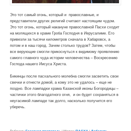
Это тот самый огонь, который и православные, и
представители других религий считают настоящим чудом.
Это тот огонь, который накануне православной Пасхи сходит
на молящихся в храме Гроба Господня в Иерусалиме. Его
привезли за тысячи километров сначала в Хабаровск, а
потом и в наш город. Зачем столько трудов? Затем, чтобы
все верующие смогли прикоснуться к видимому проявлению
самого главного чуда истории человечества – Воскресению
Господа нашего Иисуса Христа.
Бикинцы после пасхального молебна смогли засветить свои
свечки и отнести домой, а кому это не удалось – еще не
поздно. Все лампадки храма Казанской иконы Богородицы –
частички этого благодатного огня, и он будет сохраняться в
неугасимой лампаде так долго, насколько получится его
уберечь.
Рубрика:
Газетная проповедь
|
Метки:
ПАСХА
|
Добавить