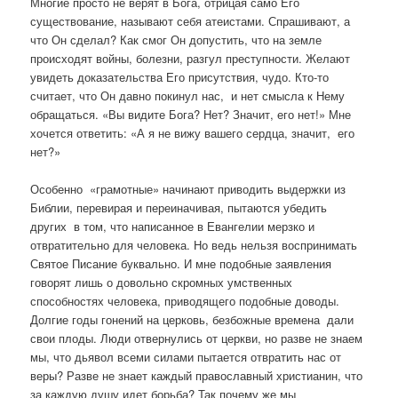
Многие просто не верят в Бога, отрицая само Его
существование, называют себя атеистами. Спрашивают, а
что Он сделал? Как смог Он допустить, что на земле
происходят войны, болезни, разгул преступности. Желают
увидеть доказательства Его присутствия, чудо. Кто-то
считает, что Он давно покинул нас, и нет смысла к Нему
обращаться. «Вы видите Бога? Нет? Значит, его нет!» Мне
хочется ответить: «А я не вижу вашего сердца, значит, его
нет?»
Особенно «грамотные» начинают приводить выдержки из
Библии, перевирая и переиначивая, пытаются убедить
других в том, что написанное в Евангелии мерзко и
отвратительно для человека. Но ведь нельзя воспринимать
Святое Писание буквально. И мне подобные заявления
говорят лишь о довольно скромных умственных
способностях человека, приводящего подобные доводы.
Долгие годы гонений на церковь, безбожные времена дали
свои плоды. Люди отвернулись от церкви, но разве не знаем
мы, что дьявол всеми силами пытается отвратить нас от
веры? Разве не знает каждый православный христианин, что
за каждую душу идет борьба? Так почему же мы