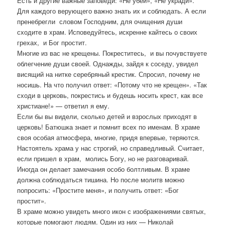
Есть и другие важные заповеди: «Не убей», «Не укради».
Для каждого верующего важно знать их и соблюдать. А если
пренебрегли словом Господним, для очищения души
сходите в храм. Исповедуйтесь, искренне кайтесь о своих
грехах, и Бог простит.
Многие из вас не крещены. Покреститесь, и вы почувствуете
облегчение души своей. Однажды, зайдя к соседу, увидел
висящий на нитке серебряный крестик. Спросил, почему не
носишь. На что получил ответ: «Потому что не крещен». «Так
сходи в церковь, покрестись и будешь носить крест, как все
христиане!» — ответил я ему.
Если бы вы видели, сколько детей и взрослых приходят в
церковь! Батюшка знает и помнит всех по именам. В храме
своя особая атмосфера, многие, придя впервые, теряются.
Настоятель храма у нас строгий, но справедливый. Считает,
если пришел в храм, молись Богу, но не разговаривай.
Иногда он делает замечания особо болтливым. В храме
должна соблюдаться тишина. Но после молитв можно
попросить: «Простите меня», и получить ответ: «Бог
простит».
В храме можно увидеть много икон с изображениями святых,
которые помогают людям. Один из них — Николай