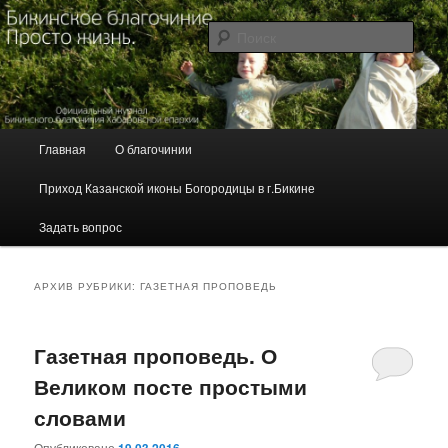
Перейти
Перейти
Журнал Бикинского благочиния Хабаровской епархии
к
к
Поис
основному
дополнительному
содержимому
содержимому
Бикинское благочиние. Просто
жизнь.
Г
Главная
О благочинии
л
а
Приход Казанской иконы Богородицы в г.Бикине
в
н
Задать вопрос
о
е
м
АРХИВ РУБРИКИ:
ГАЗЕТНАЯ ПРОПОВЕДЬ
е
н
ю
Газетная проповедь. О
Великом посте простыми
словами
Опубликовано