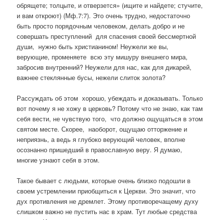
обрящете; толцыте, и отверзется» (ищите и найдете; стучите,
и вам откроют) (Мф.7:7). Это очень трудно, недостаточно
быть просто порядочным человеком, делать добро и не
совершать преступлений для спасения своей бессмертной
души, нужно быть христианином! Неужели же вы,
верующие, променяете всю эту мишуру внешнего мира,
забросив внутренний? Неужели для нас, как для дикарей,
важнее стеклянные бусы, нежели слиток золота?
Рассуждать об этом хорошо, убеждать и доказывать. Только
вот почему я не хожу в церковь? Потому что не знаю, как там
себя вести, не чувствую того, что должно ощущаться в этом
святом месте. Скорее, наоборот, ощущаю отторжение и
неприязнь, а ведь я глубоко верующий человек, вполне
осознанно пришедший в православную веру. Я думаю,
многие узнают себя в этом.
Такое бывает с людьми, которые очень близко подошли в
своем устремлении приобщиться к Церкви. Это значит, что
дух противления не дремлет. Этому противоречащему духу
слишком важно не пустить нас в храм. Тут любые средства