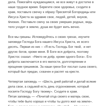
дела. Помогайте нуждающимся, не все живут в достатке в
наше трудное время. Берегите свое здоровье, сходите в
храм, поставьте свечку к образу Пресвятой Богородицы или
Иисуса Христа за здравие свое, людей, детей, внуков,
близких. Поставьте свечу за своих умерших родных, ведь
тело уходит в землю, душа же будет жить вечно.
Все мы грешны. Исповедуйтесь о своих грехах, изучите
заповеди Господа Бога нашего Иисуса Христа, их всего
десять. Первая из них – «Я есть Господь Бог твой, и нет
других богов, кроме меня. В Боге вся доброта, поэтому
Христос сказал: «Никто не добр, кроме одного Бога». Его
доброта заключается в его милости, долготерпении и
прощении грешников. За наши грехи Бог послал сына своего,
который был предан, схвачен и распят на кресте.
Четвертая заповедь — «Шесть дней работай и делай всякие
дела свои, а седьмой есть день отдохновения, который
посвяти Господу Богу твоему». Сходите в храм.
Пятая заповедь — «Почитай отца своего и матерь свою,
чтобы тебе было хорошо и чтобы ты долго жил на земле».