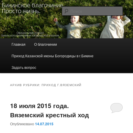
Перейти
Перейти
Журнал Бикинского благочиния Хабаровской епархии
к
к
Поис
основному
дополнительному
содержимому
содержимому
Бикинское благочиние. Просто
жизнь.
Г
Главная
О благочинии
л
а
Приход Казанской иконы Богородицы в г.Бикине
в
н
Задать вопрос
о
е
м
АРХИВ РУБРИКИ:
ПРИХОД Г.ВЯЗЕМСКИЙ
е
н
ю
18 июля 2015 года.
Вяземский крестный ход
Опубликовано
14.07.2015