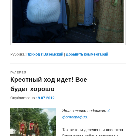
Рубрика:
Приход г.Вяземский
|
Добавить комментарий
ГАЛЕРЕЯ
Крестный ход идет! Все
будет хорошо
Опубликовано
19.07.2012
Эта галерея содержит
4
фотографии
.
Так жители деревень и поселков
Вяземского района встречали