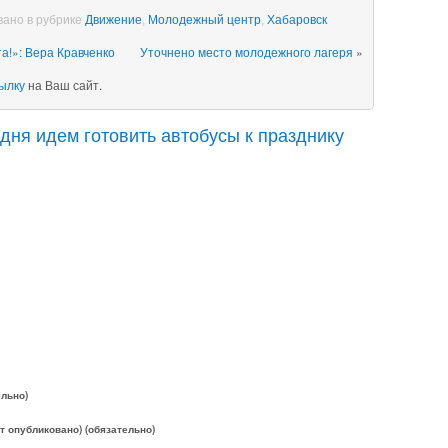
ано в рубрике
Движение
,
Молодежный центр
,
Хабаровск
а!»: Вера Кравченко
Уточнено место молодежного лагеря
»
ылку
на Ваш сайт.
одня идем готовить автобусы к празднику
ельно)
ет опубликовано) (обязательно)