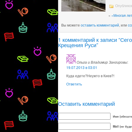
Опубликов
«
«Многая лет
Вы можете
оставить комментарий
, или
сс
1 комментарий к записи “Сег
Крещения Руси”
Ольга и Владимир Зангировы
:
19.07.2013 в 03:01
Куда едете?Неужто в Киев?!
Ответить
Оставить комментарий
Имя (обязат
Mail (не буд