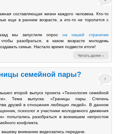
жная составляющая жизни каждого человека. Кто-то
мью еще в раннем возрасте, а кто-то не торопится с
.
азад мы запустили опрос
на нашей страничке
 чтобы разобраться, в каком возрасте молодежь
оздавать семью. Настало время подвести итоги!
Читать далее »
аницы семейной пары?
1
вышел второй выпуск проекта «Технология семейной
сти». Тема выпуска: «Границы пары. Степень
тва друзей в отношения любящих людей». В данном
ященник, психолог и участники молодежного движения
ок» попытались разобраться в возникшем непростом
мейного конфликта.
 вашему вниманию видеозапись передачи.