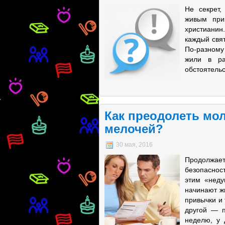
Не секрет,
живым при
христианин
каждый свя
По-разному
жили в ра
обстоятельс
Как преодолеть м
мелочей?
30 мая, 2016
Продолжае
безопаснос
этим «неду
начинают жи
привычки и 
другой — п
неделю, у 