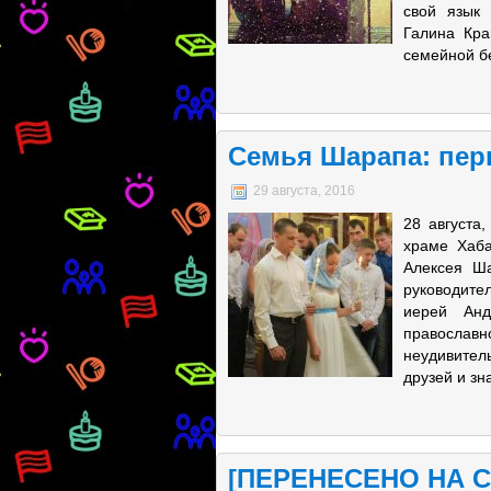
свой язык
Галина Кра
семейной б
Семья Шарапа: пер
29 августа, 2016
28 августа
храме Хаба
Алексея Ш
руководите
иерей Анд
православн
неудивител
друзей и зн
[ПЕРЕНЕСЕНО НА С