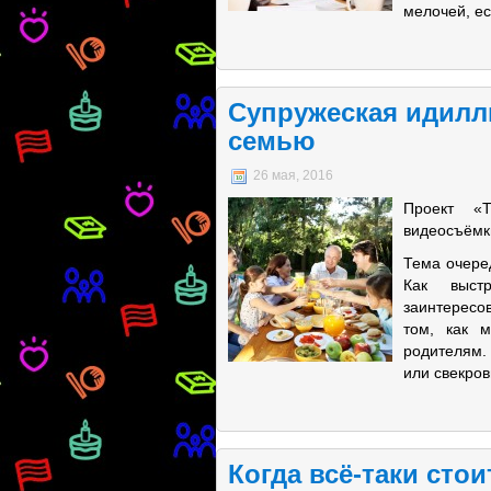
мелочей, ес
Супружеская идилл
семью
26 мая, 2016
Проект «Т
видеосъёмк
Тема очере
Как выст
заинтересо
том, как 
родителям.
или свекров
Когда всё-таки сто