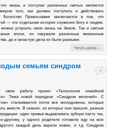
 что жизнь и поступки различных святых являются
мером того, как должен поступать и действовать
. Богатство Православия заключается в том, что
той — это отдельная история служения Богу и людям.
 можно устроить свою жизнь на Земле. Так и святые
зные эпохи, их окружали различные жизненные
тва, да и зачастую дела их были разными.
Читать далее »
олодым семьям синдром
+
т свою работу проект «Технология семейной
ти». Тема новой передачи: «Синдром мелочей». С
гом» сталкиваются почти все молодожены, которые
ть вместе. В семьях, из которых они пришли, разные
традиции: один привык выдавливать зубную пасту так,
о-другому, у одного родители готовили еду на всю
другого каждый день варили новое, и т.д. Синдром