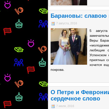
Барановы: славою 
7 августа, 2016
5 август
замечатель
Веры Бара
«молодежке
любящие с
Успенском 
приятных с
хочется ещ
покрова.
О Петре и Феврони
сердечное слово
7 июля, 2016