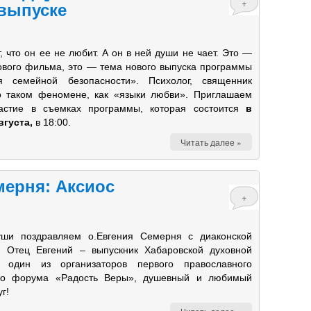
+
 выпуске
, что он ее не любит. А он в ней души не чает. Это —
ового фильма, это — тема нового выпуска программы
ия семейной безопасности». Психолог, священник
о таком феномене, как «языки любви». Приглашаем
частие в съемках программы, которая состоится
в
вгуста,
в 18:00.
Читать далее »
мерня: Аксиос
+
уши поздравляем о.Евгения Семерня с диаконской
! Отец Евгений – выпускник Хабаровской духовной
, один из организаторов первого православного
го форума «Радость Веры», душевный и любимый
г!