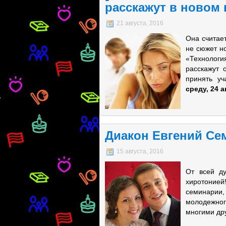
расскажут в новом
21 августа, 2016
Она считает
не сюжет н
«Технолог
расскажут 
принять у
среду, 24 а
Диакон Евгений Се
15 августа, 2016
От всей д
хиротонией
семинарии
молодежно
многими дру