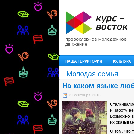
НАША ТЕРРИТОРИЯ
КУЛЬТУРА
Молодая семья
На каком языке лю
21 сентября, 2016
Сталкивалис
и заботу н
Возможно в
их оказывае
О том, что 