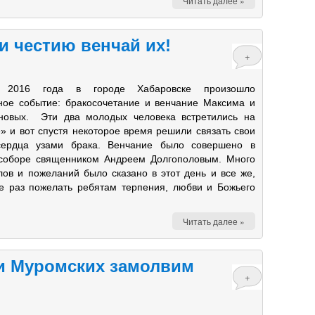
Читать далее »
и честию венчай их!
+
а 2016 года в городе Хабаровске произошло
ное событие: бракосочетание и венчание Максима и
новых. Эти два молодых человека встретились на
» и вот спустя некоторое время решили связать свои
ердца узами брака. Венчание было совершено в
соборе священником Андреем Долгополовым. Много
лов и пожеланий было сказано в этот день и все же,
е раз пожелать ребятам терпения, любви и Божьего
Читать далее »
и Муромских замолвим
+