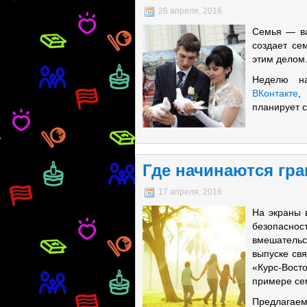
26 апреля, 2016
Семья — ва
создает се
этим делом
Неделю н
ВКонтакте
,
планирует с
Где начинаются гр
17 апреля, 2016
На экраны 
безопасно
вмешательс
выпуске св
«Курс-Вост
примере се
Предлагаем