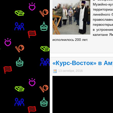
Музейно-к
территориа
линейного 
православ
первооткрыв
в устроени
капитане Як
исполнилось 200 лет.
«Курс-Восток» в Ам
13 октября, 2016