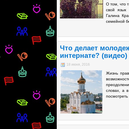
О том, что 
свой язык
Галина Кра
семейной б
Что делает молоде
интернате? (видео)
18 июня, 2016
Жизнь прав
возможнос
преодолени
словах, а 
посмотреть 