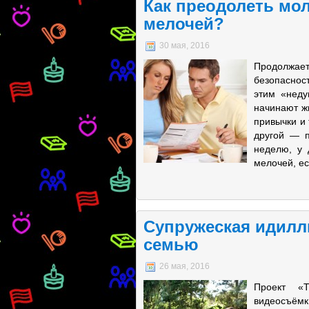
Как преодолеть м
мелочей?
30 мая, 2016
Продолжае
безопаснос
этим «неду
начинают жи
привычки и 
другой — п
неделю, у 
мелочей, ес
Супружеская идилл
семью
26 мая, 2016
Проект «Т
видеосъёмк