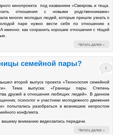
дного кинопроекта под названием «Свекровь и теща.
роить отношения с новыми родственниками»
вала многих молодых людей, которые пришли узнать о
молодой паре нужно вести себя по отношению к
 А именно: как сохранить хорошие отношения с тёщей
ью.
Читать далее »
аницы семейной пары?
1
вышел второй выпуск проекта «Технология семейной
сти». Тема выпуска: «Границы пары. Степень
тва друзей в отношения любящих людей». В данном
ященник, психолог и участники молодежного движения
ок» попытались разобраться в возникшем непростом
мейного конфликта.
 вашему вниманию видеозапись передачи.
Читать далее »