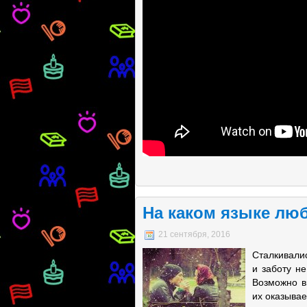
На каком языке лю
21 сентября, 2016
Сталкивалис
и заботу н
Возможно в
их оказывае