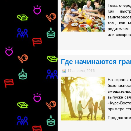
Тема очере
Как выст
заинтересо
том, как 
родителям.
или свекров
Где начинаются гр
17 апреля, 2016
На экраны 
безопасно
вмешательс
выпуске св
«Курс-Вост
примере се
Предлагаем