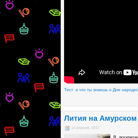
Тест: а что ты знаешь о Дне народн
Лития на Амурском 
14 апреля, 2017
В воскрес