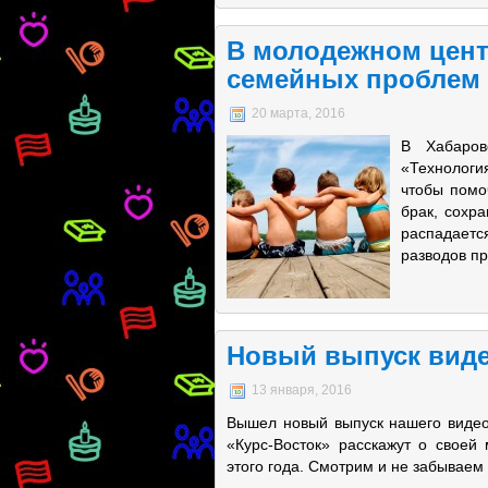
В молодежном цент
семейных проблем
20 марта, 2016
В Хабаров
«Технологи
чтобы помоч
брак, сохра
распадаетс
разводов пр
Новый выпуск виде
13 января, 2016
Вышел новый выпуск нашего видео
«Курс-Восток» расскажут о своей
этого года. Смотрим и не забываем