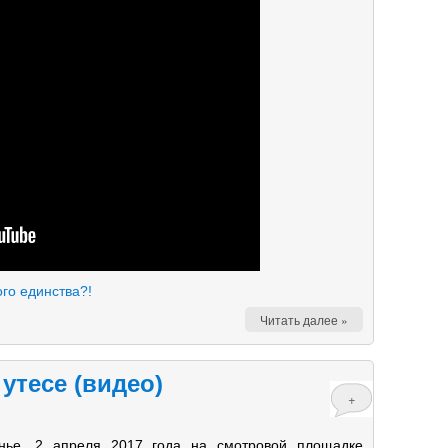
ого единства?!
Читать далее »
утесе (видео)
+
енье, 2 апреля 2017 года на смотровой площадке