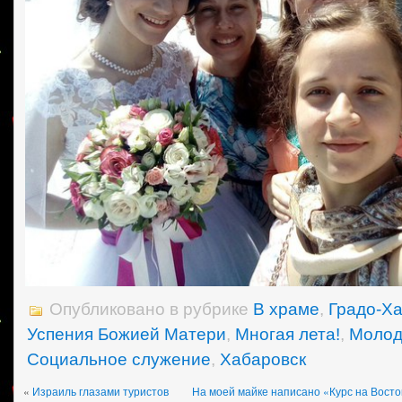
Опубликовано в рубрике
В храме
,
Градо-Х
Успения Божией Матери
,
Многая лета!
,
Молод
Социальное служение
,
Хабаровск
«
Израиль глазами туристов
На моей майке написано «Курс на Восто