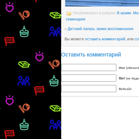
Опубликовано в рубрике
В храме
,
Мо
семинария
«
Детский лагерь: яркие воспоминания
Вы можете
оставить комментарий
, или
сс
Оставить комментарий
Имя (обязат
Mail (не буд
Вебсайт