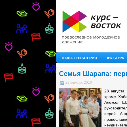
НАША ТЕРРИТОРИЯ
КУЛЬТУРА
Семья Шарапа: пер
29 августа, 2016
28 августа
храме Хаба
Алексея Ш
руководите
иерей Анд
православн
неудивител