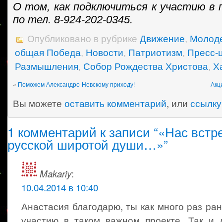
О том, как подключиться к участию в 
по тел. 8-924-202-0345.
Опубликовано в рубрике
Движение
,
Молод
общая Победа
,
Новости
,
Патриотизм
,
Пресс-
Размышления
,
Собор Рождества Христова
,
Х
«
Поможем Александро-Невскому приходу!
Акц
Вы можете
оставить комментарий
, или
ссылку
1 комментарий к записи “«Нас встр
русской широтой души…»”
Makariy
:
10.04.2014 в 10:40
Анастасия благодарю, ты как много раз ран
участию в таком важном проекте. Так и 