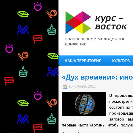
НАША ТЕРРИТОРИЯ
КУЛЬТУРА
«Дух времени»: ино
16 ноября, 2015
В прошедш
посмотрел
состоит из 
произошедш
заговор ам
первые части картины, чтобы получ