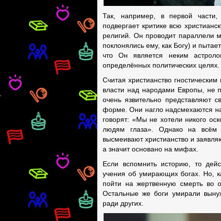
Так, например, в первой части,
подвергает критике всю христианс
религий. Он проводит параллели м
поклонялись ему, как Богу) и пытает
что Он является неким астроло
определённых политических целях.
Считая христианство гностическим
власти над народами Европы, не п
очень язвительно представляют с
форме. Они нагло надсмехаются над
говорят: «Мы не хотели никого оск
людям глаза». Однако на всём 
высмеивают христианство и заявляют
а значит основано на мифах.
Если вспомнить историю, то дейс
учения об умирающих богах. Но, к
пойти на жертвенную смерть во о
Остальные же боги умирали вынуж
ради других.