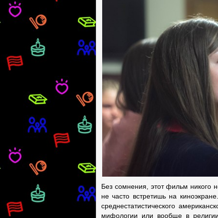
Без сомнения, этот фильм никого 
не часто встретишь на киноэкран
среднестатистического американск
мифологии или вообще в религии