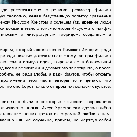
 где рассказывается о религии, режиссер фильма
кую теологию, делая безуспешную попытку сравнения
ежду Иисусом Христом и солнцем (т.к. древние люди
ся доказать тезис о том, что якобы Иисус – это «миф»,
гическим и литературным гибридом, созданным в
 миром, который использовала Римская Империя ради
риводя никаких доказательств этому, авторы фильма
вою сомнительную идею, выражая ее в богохульной
 всеми религиями и делают это так открыто, а после
орбить, не ради злобы, а ради фактов, чтобы открыть
протяжении этой части авторы то и делают, что
, что оно берёт начало от древних языческих культов,
твительно были в некоторых языческих верованиях
ак известно, только Иисус Христос сам сделал выбор
ставление наших грехов из огромной любви к нам.
денно или же случайно, причем, не жертвуя собой