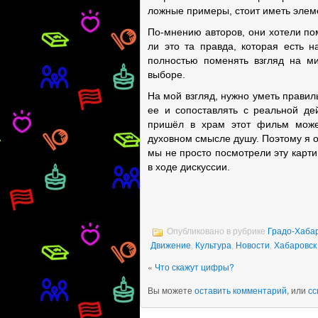
ложные примеры, стоит иметь элем
По-мнению авторов, они хотели по
ли это та правда, которая есть 
полностью поменять взгляд на м
выборе.
На мой взгляд, нужно уметь прави
ее и сопоставлять с реальной дей
пришёл в храм этот фильм може
духовном смысле душу. Поэтому я 
мы не просто посмотрели эту карти
в ходе дискуссии.
Опубликовано в рубрике
Градо-Хаба
Движение
,
Культура
,
Новости
,
Хабаровск
«
Что скажут цифры?
Вы можете
оставить комментарий
, или
сс