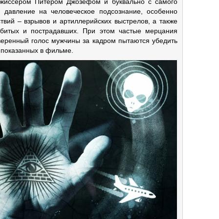
жиссёром Питером Джозефом и буквально с самого
 давление на человеческое подсознание, особенно
вий – взрывов и артиллерийских выстрелов, а также
убитых и пострадавших. При этом частые мерцания
веренный голос мужчины за кадром пытаются убедить
, показанных в фильме.