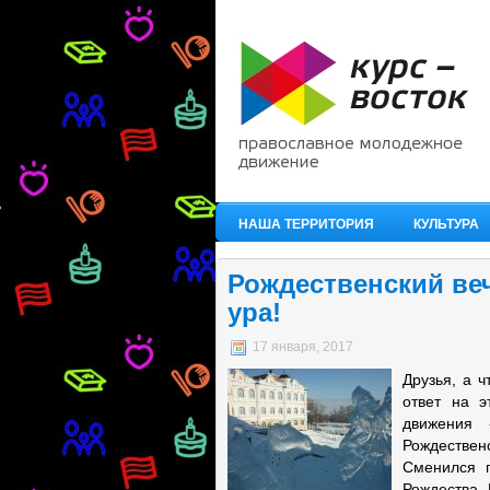
НАША ТЕРРИТОРИЯ
КУЛЬТУРА
Рождественский ве
ура!
17 января, 2017
Друзья, а 
ответ на э
движения 
Рождествен
Сменился г
Рождества. 