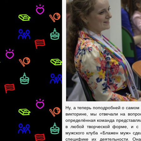
Ну, а теперь поподробней о самом 
викторине, мы отвечали на вопро
определённая команда представляла
в любой творческой форме, и с 
мужского клуба «Блажен муж» сде
специфике их деятельности. Он