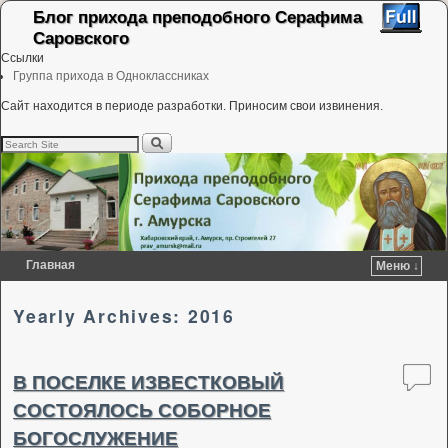
Блог прихода преподобного Серафима
Саровского
Ссылки
Группа прихода в Одноклассниках
Сайт находится в периоде разработки. Приносим свои извинения.
Главная
Меню ↓
Перейти к основному содержимому
Перейти к дополнительному содержимому
Yearly Archives:
2016
В ПОСЕЛКЕ ИЗВЕСТКОВЫЙ
СОСТОЯЛОСЬ СОБОРНОЕ
БОГОСЛУЖЕНИЕ