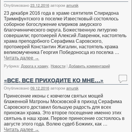
Опубликовано
23.12.2016
автором
amursk
23 декабря 2016 года в храме святителя Спиридона
Тримифунтского в поселке Известковый состоялось
соборное богослужение клириков амурского
благочиннического округа. Божественную литургию
совершили; протоиерей Алексий Лавренюк, настоятель
храма преподобного Серафима Саровского,
протоиерей Константин Жигалин, настоятель храма
великомученика Георгия Победоносца из поселка …
Читать далее
→
Рубрика:
Дорога к храму
,
Новости
|
Добавить комментарий
«ВСЕ, ВСЕ ПРИХОДИТЕ КО МНЕ…»
Опубликовано
09.12.2016
автором
amursk
Принесение иконы с ковчегом святых мощей
блаженной Матроны Московской в приход Серафима
Саровского доставил большую радость для всех
прихожан храма. Это второе посещение именно этих
святынь в наш храм. Первое принесение состоялось в
августе этого года. Волею судеб Божиих, как …
Читать далее
→