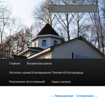
Перейти
Сайт прихода в честь Благовещения Пресвятой Богородицы пос.
Майского
к
Поис
основному
содержимому
"Родник"
Г
Главная
Воскресная школа
л
а
Летопись храма Благовещения Пресвятой Богородицы
в
н
Расписание богослужений
Задать вопрос
о
е
Н
м
←
Предыдущая
Следующая
→
а
е
в