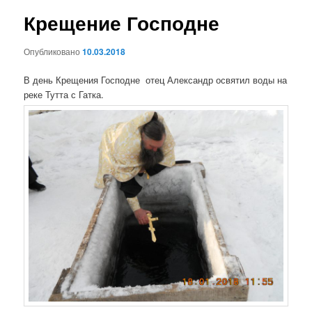
н
и
Крещение Господне
ю
г
а
Опубликовано
10.03.2018
ц
и
В день Крещения Господне отец Александр освятил воды на
я
реке Тутта с Гатка.
п
о
з
а
п
и
с
я
м