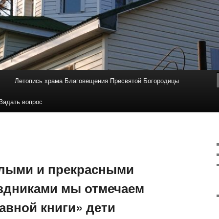
Летопись храма Благовещения Пресвятой Богородицы
Задать вопрос
лыми и прекрасными
здниками мы отмечаем
авной книги» дети