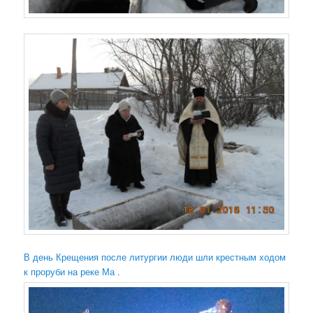
В день Крещения после литургии люди шли крестным ходом
к проруби на реке Ма .