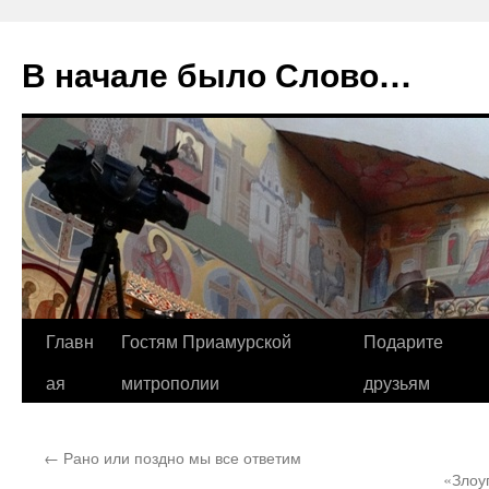
В начале было Слово…
Перейти
Главн
Гостям Приамурской
Подарите
к
ая
митрополии
друзьям
содержимому
←
Рано или поздно мы все ответим
«Злоу