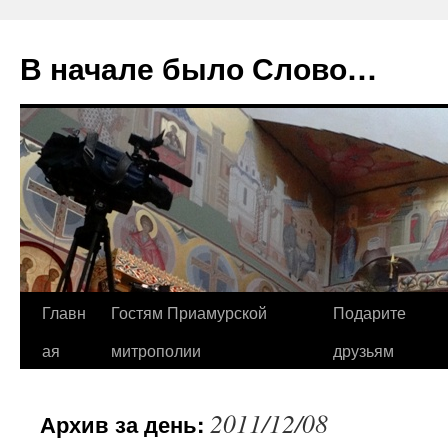
В начале было Слово…
Перейти
Главн
Гостям Приамурской
Подарите
к
ая
митрополии
друзьям
содержимому
2011/12/08
Архив за день: