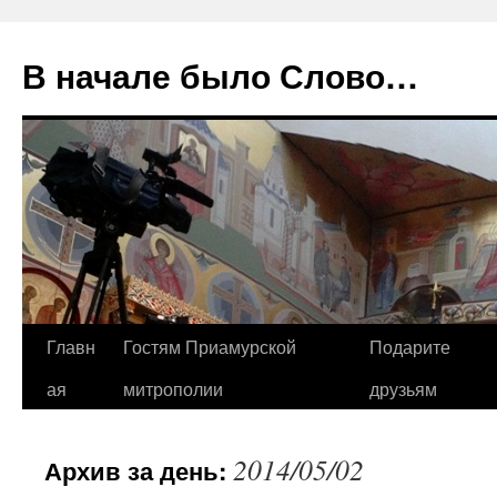
В начале было Слово…
Перейти
Главн
Гостям Приамурской
Подарите
к
ая
митрополии
друзьям
содержимому
2014/05/02
Архив за день: