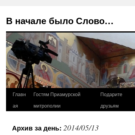
В начале было Слово…
Перейти
Главн
Гостям Приамурской
Подарите
к
ая
митрополии
друзьям
содержимому
2014/05/13
Архив за день: