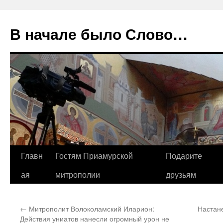
В начале было Слово…
Перейти
Главн
Гостям Приамурской
Подарите
к
ая
митрополии
друзьям
содержимому
←
Митрополит Волоколамский Иларион:
Настане
Действия униатов нанесли огромный урон не