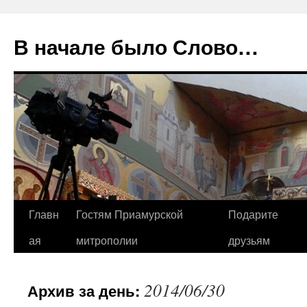
В начале было Слово…
Перейти
Главн
Гостям Приамурской
Подарите
к
ая
митрополии
друзьям
содержимому
2014/06/30
Архив за день: