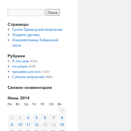
Страницы
Гостям Приамурской митрополии
Подарите друзьям
Покровительница Хабаровской
земли
Рубрики
В этот день
(624)
кто рядом
(639)
праздники для всех
(120)
События митрополии
(888)
Свежие комментарии
Июнь 2014
Пн
Вт
Ср
Чт
Пт
Сб
Вс
1
2
3
4
5
6
7
8
9
10
11
12
13
14
15