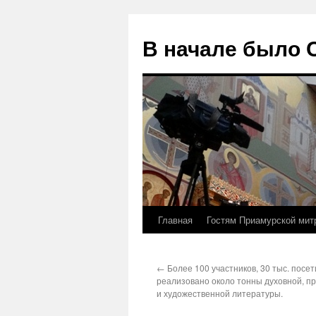
В начале было
Главная
Гостям Приамурской мит
Перейти
к
←
Более 100 участников, 30 тыс. посет
содержимому
реализовано около тонны духовной, п
и художественной литературы.