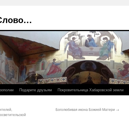
 Слово…
рополии
Подарите друзьям
Покровительница Хабаровской земли
ителей,
Боголюбивая икона Божией Матери
→
росветительской