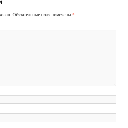
й
*
кован.
Обязательные поля помечены