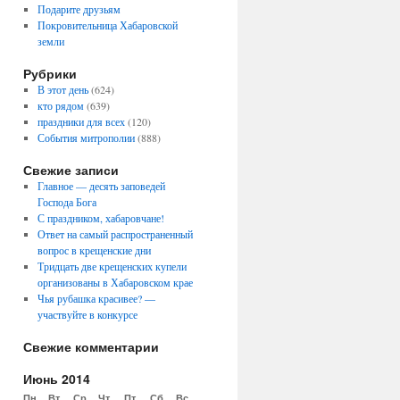
Подарите друзьям
Покровительница Хабаровской
земли
Рубрики
В этот день
(624)
кто рядом
(639)
праздники для всех
(120)
События митрополии
(888)
Свежие записи
Главное — десять заповедей
Господа Бога
С праздником, хабаровчане!
Ответ на самый распространенный
вопрос в крещенские дни
Тридцать две крещенских купели
организованы в Хабаровском крае
Чья рубашка красивее? —
участвуйте в конкурсе
Свежие комментарии
Июнь 2014
Пн
Вт
Ср
Чт
Пт
Сб
Вс