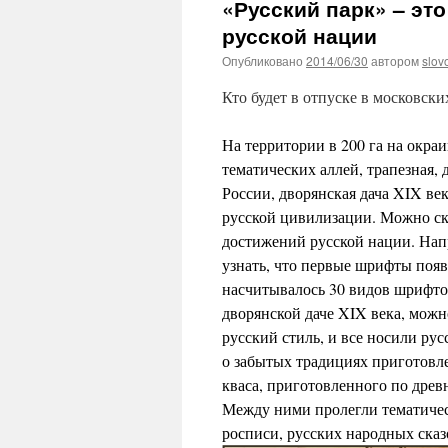
«Русский парк» – эт
русской нации
Опубликовано
2014/06/30
автором
slov
Кто будет в отпуске в московски
На территории в 200 га на окраи
тематических аллей, трапезная,
России, дворянская дача XIX ве
русской цивилизации. Можно ск
достижений русской нации. Нап
узнать, что первые шрифты появ
насчитывалось 30 видов шрифто
дворянской даче XIX века, можно
русский стиль, и все носили ру
о забытых традициях приготовле
кваса, приготовленного по древ
Между ними пролегли тематическ
росписи, русских народных сказ