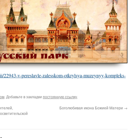
ossii/22943-v-pereslavle-zalesskom-otkrylsya-muzeynyy-kompleks-
дом
. Добавьте в закладки
постоянную ссылку
.
ителей,
Боголюбивая икона Божией Матери
→
росветительской