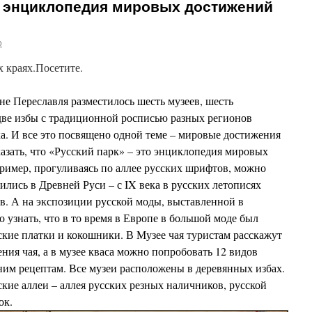
о энциклопедия мировых достижений
o
х краях.Посетите.
не Переславля разместилось шесть музеев, шесть
 две избы с традиционной росписью разных регионов
ка. И все это посвящено одной теме – мировые достижения
азать, что «Русский парк» – это энциклопедия мировых
ример, прогуливаясь по аллее русских шрифтов, можно
ились в Древней Руси – с IX века в русских летописях
в. А на экспозиции русской моды, выставленной в
 узнать, что в то время в Европе в большой моде был
сские платки и кокошники. В Музее чая туристам расскажут
ния чая, а в музее кваса можно попробовать 12 видов
ним рецептам. Все музеи расположены в деревянных избах.
ие аллеи – аллея русских резных наличников, русской
ок.