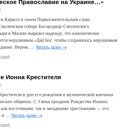
ское Православие на Украине…»
o
си Кирилл в своем Первосвятительском слове,
 Смоленском соборе Богородице-Смоленского
ыря в Москве выразил надежду, что каноническое
нится нерушимым.«Дай Бог, чтобы сохранялось нерушимым
краине. Верим, …
Читать далее
→
нтарий
е Ионна Крестителя
o
рестителя в дни его рождения и мученической кончины
анских общинах. С 3 века праздник Рождества Иоанна
 как восточными, так и западными христианами — его
» и …
Читать далее
→
нтарий