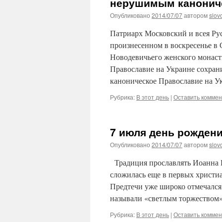
нерушимым канониче
Опубликовано
2014/07/07
автором
slov
Патриарх Московский и всея Ру
произнесенном в воскресенье в
Новодевичьего женского монаст
Православие на Украине сохра
каноническое Православие на У
Рубрика:
В этот день
|
Оставить комме
7 июля день рождени
Опубликовано
2014/07/07
автором
slov
Традиция прославлять Иоанна К
сложилась еще в первых христи
Предтечи уже широко отмечался
называли «светлым торжеством
Рубрика:
В этот день
|
Оставить комме