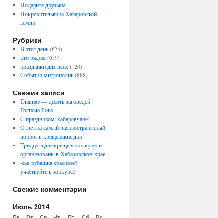
Подарите друзьям
Покровительница Хабаровской
земли
Рубрики
В этот день
(624)
кто рядом
(639)
праздники для всех
(120)
События митрополии
(888)
Свежие записи
Главное — десять заповедей
Господа Бога
С праздником, хабаровчане!
Ответ на самый распространенный
вопрос в крещенские дни
Тридцать две крещенских купели
организованы в Хабаровском крае
Чья рубашка красивее? —
участвуйте в конкурсе
Свежие комментарии
Июль 2014
Пн
Вт
Ср
Чт
Пт
Сб
Вс