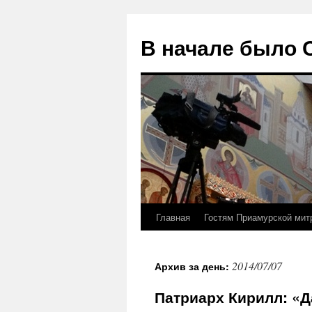
В начале было
Главная
Гостям Приамурской мит
Перейти
к
2014/07/07
Архив за день:
содержимому
Патриарх Кирилл: «Д