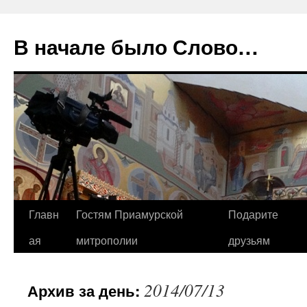
В начале было Слово…
Перейти
Главн
Гостям Приамурской
Подарите
к
ая
митрополии
друзьям
содержимому
2014/07/13
Архив за день: