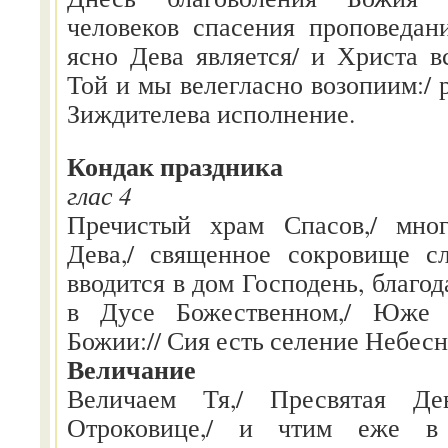
человеков спасения проповедан
ясно Дева является/ и Христа в
Той и мы велегласно возопиим:/ р
Зиждителева исполнение.
Кондак праздника
глас 4
Пречистый храм Спасов,/ мно
Дева,/ священное сокровище с
вводится в дом Господень, благод
в Дусе Божественном,/ Юже 
Божии:// Сия есть селение Небесн
Величание
Величаем Тя,/ Пресвятая Дев
Отроковице,/ и чтим еже в 