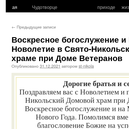
к
ая
Чудотворце
приходе
жи
содержимому
←
Предыдущие записи
Воскресное богослужение и
Новолетие в Свято-Никольс
храме при Доме Ветеранов
Опубликовано
31.12.2021
автором
st-nikola
Дорогие братья и с
Поздравляем вас с Новолетием и 
Никольский Домовой храм при 
Воскресное богослужение и на 
Нового Года. Помолимся вме
благословение Божие на ус