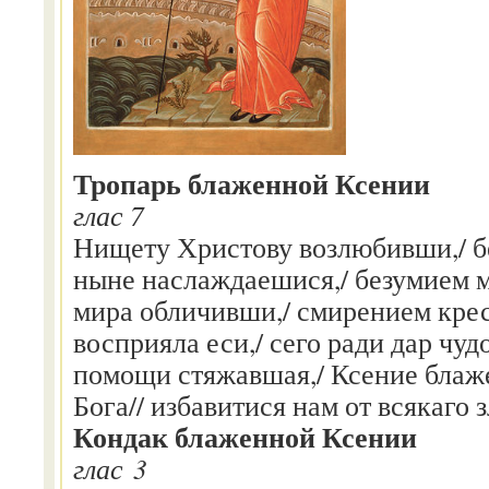
Тропарь блаженной Ксении
глас 7
Нищету Христову возлюбивши,/ б
ныне наслаждаешися,/ безумием 
мира обличивши,/ смирением кр
восприяла еси,/ сего ради дар чу
помощи стяжавшая,/ Ксение блаж
Бога// избавитися нам от всякаго 
Кондак блаженной Ксении
глас 3