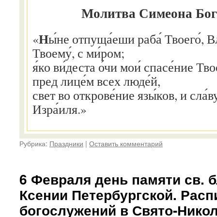
Молитва Симеона Бо
Н
«
ы́не отпуща́еши раба́ Твоего́, В
Твоему́, с ми́ром;
я́ко ви́деста о́чи мои́ спасе́ние Твое
пред лице́м всех люде́й,
свет во открове́ние язы́ков, и сла́в
Изра́иля.»
Рубрика:
Праздники
|
Оставить комментарий
6 Февраля день памяти св. 
Ксении Петербургской. Расп
богослужений в Свято-Нико