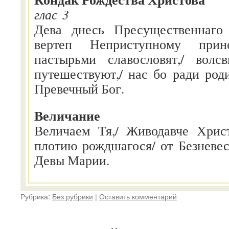
глас 3
Дева днесь Пресущественнаго 
вертеп Неприступному прин
пастырьми славословят,/ вол
путешествуют,/ нас бо ради род
Превечный Бог.
Величание
Величаем Тя,/ Живодавче Хрис
плотию рождшагося/ от Безневес
Девы Марии.
Рубрика:
Без рубрики
|
Оставить комментарий