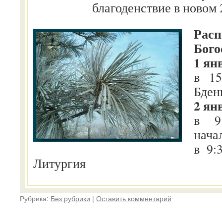
благоденствие в новом 
Расп
Бого
1 ян
в 1
Бден
2 ян
в 9
нача
в 9:
Литургия
Рубрика:
Без рубрики
|
Оставить комментарий