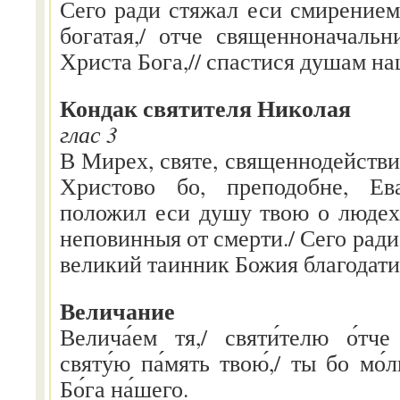
Сего ради стяжал еси смирением
богатая,/ отче священноначальн
Христа Бога,// спастися душам н
Кондак святителя Николая
глас 3
В Мирех, святе, священнодействит
Христово бо, преподобне, Ева
положил еси душу твою о людех 
неповинныя от смерти./ Сего ради 
великий таинник Божия благодати
Величание
Велича́ем тя,/ святи́телю о́тч
святу́ю па́мять твою́,/ ты бо мо́
Бо́га на́шего.