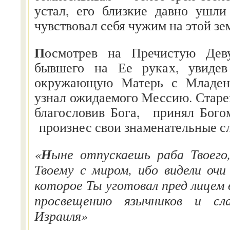
устал, его близкие давно ушл
чувствовал себя чужим на этой зе
П
осмотрев на Пречистую Дев
бывшего на Ее руках, увидев
окружающую Матерь с Младенц
узнал ожидаемого Мессию. Старе
благословив Бога, принял Бого
произнес свои знаменательные сл
Н
«
ыне отпускаешь раба Твоего,
Твоему с миром, ибо видели очи
которое Ты уготовал пред лицем в
просвещению язычников и сла
Израиля»