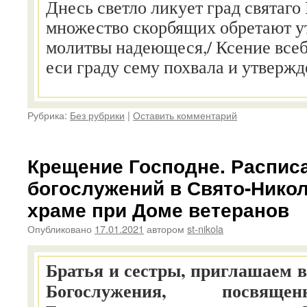
Днесь светло ликует град святаго 
множество скорбящих обретают ут
молитвы надеющеся,/ Ксение всеб
еси граду сему похвала и утвержд
Рубрика:
Без рубрики
|
Оставить комментарий
Крещение Господне. Распис
богослужений в Свято-Нико
храме при Доме ветеранов
Опубликовано
17.01.2021
автором
st-nikola
Братья и сестры, приглашаем 
Богослужения, посвящ