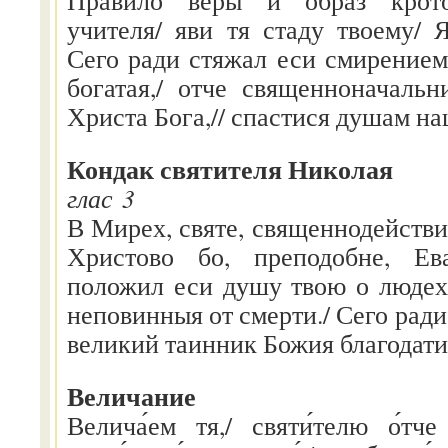
учителя/ яви тя стаду твоему/ 
Сего ради стяжал еси смирением
богатая,/ отче священноначальн
Христа Бога,// спастися душам н
Кондак святителя Николая
глас 3
В Мирех, святе, священнодействит
Христово бо, преподобне, Ева
положил еси душу твою о людех 
неповинныя от смерти./ Сего ради 
великий таинник Божия благодати
Величание
Велича́ем тя,/ святи́телю о́тч