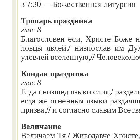
в 7:30 — Божественная литургия
Тропарь праздника
глас 8
Благословен еси, Христе Боже 
ловцы явлей,/ низпослав им Дух
уловлей вселенную,// Человеколюб
Кондак праздника
глас 8
Егда снизшед языки слия,/ разде
егда же огненныя языки раздаяше
призва,// и согласно славим Всесв
Величание
Величаем Тя,/ Живодавче Христе,