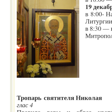
19 декабр
в 8:00- 
Литурги
в 8:30 — 
Митропол
Тропарь святителя Николая
глас 4
Правило веры и образ кротос