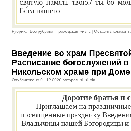
святу́ю па́мять твою́,/ ты бо мо́
Бо́га на́шего.
Рубрика:
Без рубрики
,
Приходская жизнь
|
Оставить коммент
Введение во храм Пресвято
Расписание богослужений в 
Никольском храме при Доме
Опубликовано
01.12.2020
автором
st-nikola
Дорогие братья и 
Приглашаем на праздничные
посвященные празднику Введения
Владычицы нашей Богородицы и