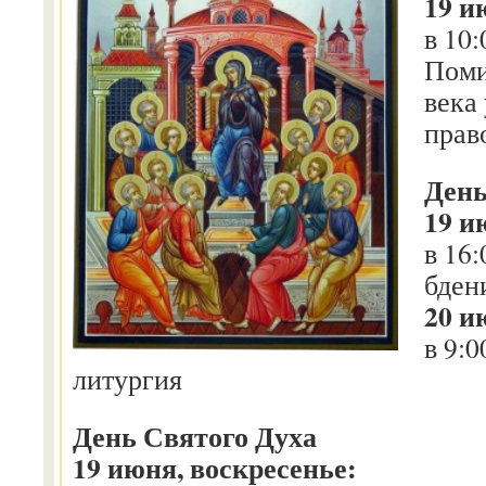
19 и
в 10
Поми
века
прав
День
19 и
в 16
бден
20 и
в 9:
литургия
День Святого Духа
19 июня, воскресенье: