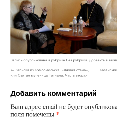
Запись опубликована в рубрике
Без рубрики
. Добавьте в зак
←
Записки из Комсомольска: «Живая стена»,
Казанский
или Святая мученица Татиана. Часть вторая
Добавить комментарий
Ваш адрес email не будет опубликова
*
поля помечены