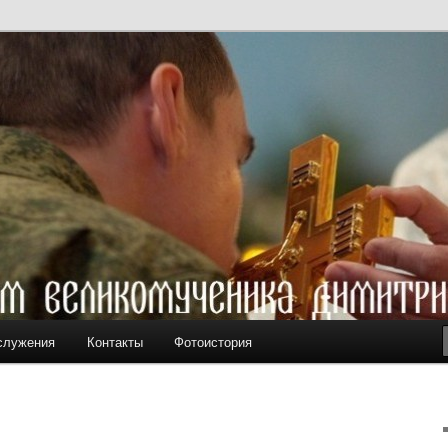
ам вмч. Димитрия Солунского
служения
Контакты
Фотоистория