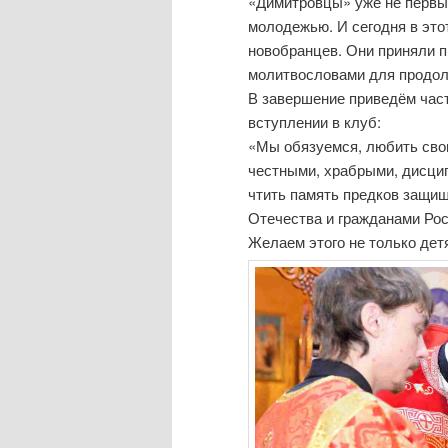
«Димитровцы» уже не первы
молодежью. И сегодня в это
новобранцев. Они приняли п
молитвословами для продолж
В завершение приведём час
вступлении в клуб:
«Мы обязуемся, любить сво
честными, храбрыми, дисци
чтить память предков защи
Отечества и гражданами Ро
Желаем этого не только детя