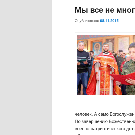
о
Мы все не мно
е
м
Опубликовано
08.11.2015
е
н
ю
человек. А само Богослужен
По завершению Божественно
военно-патриотического дет