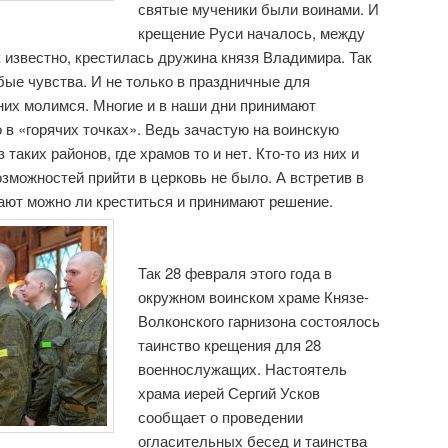
святые мученики были воинами. И
крещение Руси началось, между
к известно, крестилась дружина князя Владимира. Так
бые чувства. И не только в праздничные для
них молимся. Многие и в наши дни принимают
 в «горячих точках». Ведь зачастую на воинскую
таких районов, где храмов то и нет. Кто-то из них и
озможностей прийти в церковь не было. А встретив в
ают можно ли креститься и принимают решение.
Так 28 февраля этого года в
окружном воинском храме Князе-
Волконского гарнизона состоялось
таинство крещения для 28
военнослужащих. Настоятель
храма иерей Сергий Усков
сообщает о проведении
огласительных бесед и таинства