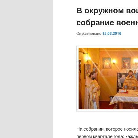
о
В окружном во
е
м
собрание воен
е
н
Опубликовано
12.03.2016
ю
На собрании, которое носил
первом квартале года: кажд