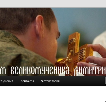
ам вмч. Димитрия Солунского
служения
Контакты
Фотоистория