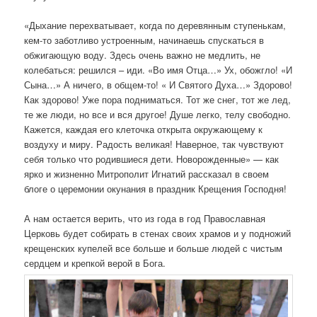
«Дыхание перехватывает, когда по деревянным ступенькам,
кем-то заботливо устроенным, начинаешь спускаться в
обжигающую воду. Здесь очень важно не медлить, не
колебаться: решился – иди. «Во имя Отца…» Ух, обожгло! «И
Сына…» А ничего, в общем-то! « И Святого Духа…» Здорово!
Как здорово! Уже пора подниматься. Тот же снег, тот же лед,
те же люди, но все и вся другое! Душе легко, телу свободно.
Кажется, каждая его клеточка открыта окружающему к
воздуху и миру. Радость великая! Наверное, так чувствуют
себя только что родившиеся дети. Новорожденные» — как
ярко и жизненно Митрополит Игнатий рассказал в своем
блоге о церемонии окунания в праздник Крещения Господня!
А нам остается верить, что из года в год Православная
Церковь будет собирать в стенах своих храмов и у подножий
крещенских купелей все больше и больше людей с чистым
сердцем и крепкой верой в Бога.