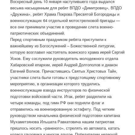
Воскресный день 10 января наступившего года выдался
весьма насыщенным для ребят ВПДО «Димитровец», ВПДО
«Дружина», ребят Храма Покрова Пресвятой Богородицы и
военнослужащих 64 отдельной мотострелковой бригады —
все они принимали участие в проведении слета военно-
патриотических объединений.
Перед спортивным праздником ребята приступили к
важнейшему из Богослужений – Божественной литургии,
которую возглавил настоятель воинского храма иерей Сергий
Усков. Ему сослужили руководитель молодежного отдела
Хабаровский епархии, иерей Андрей Долгополов и диакон
Евгений Волков. Причастившись Святых Христовых Тайн,
участники слета были готовы к предстоящему спортивному
мероприятию, в организации которого трудились
военнослужащие взвода инструкторов по физической
подготовки войсковой части. Итак, ребят разделили на
четыре команды, под гимн РФ они подняли флаг и
отправились на военизированную эстафету. Под четким
руководством начальника физической подготовки капитана
Мухаметзянова Ильшата Равкатовича нашим патриотам
пришлось носить «раненого», стрелять из автомата, катать
колесо грузовика и многое другое. Победителем нелегкой