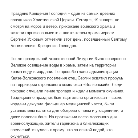
Праздник Крещения Господня – один из самых древних
праздников Христианской Церкви. Сегодня, 19 января, не
смотря на мороз и ветер, прихожане воинского храма и
жители гарнизона вместе с настоятелем храма иереем
Сергием Усковым отметили этот день, посвященный Святому
Богоявлению, Крещению Господня.
После праздничной Божественной Литургии было совершено
Великое освящение воды в храме, затем на территории
храма воду в иордани. По просьбе главы администрации
Князе-Волконского поселения отец Сергий освятил прорубь
на территории стрелкового комплекса «Волконский». Люди
покорно слушали пение тропаря и ждали момента окунания.
Традиционно праздник был тщательно организован – возле
иордани дежурил фельдшер медицинской части, были
установлены палатки для обогрева с чаем и угощениями, и
даже полевая баня. На протяжении всего морозного дня
военнослужащие, жители гарнизона и близлежащих
поселений тянулись к храму, кто за святой водой, кто
окунуться.