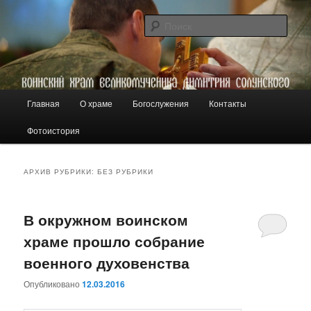
Перейти
Перейти
пос. Князе-Волконское-1
к
к
Поис
основному
дополнительному
содержимому
содержимому
Воинский храм вмч. Димитрия
Солунского
Г
Главная
О храме
Богослужения
Контакты
л
а
Фотоистория
в
н
о
АРХИВ РУБРИКИ:
БЕЗ РУБРИКИ
е
м
е
В окружном воинском
н
храме прошло собрание
ю
военного духовенства
Опубликовано
12.03.2016