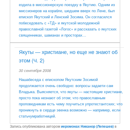
ездила в миссионерскую поездку в Якутию. Одним из
миссионеров на корабле, шедшем вверх по Лене, был
епископ Якутский и Ленский Зосима. Он согласился
побеседовать с «ТД» и якутской молодежной
православной газетой «Логос» и рассказать о якутских
священниках, шаманах и просторах…
Якуты — христиане, но еще не знают об
этом (Ч. 2)
30 сентября 2008
Нашабеседа с епископом Якутским Зосимой
продолжается очень свободно: вопросы задаети сам
Владыка. Выясняется, что якуты — настоящие христиане,
просто пока незнают об этом; что православным
проповедникам есть чему поучиться упротестантских; что
проникнуть в сердце эвенка возможно — например, если
статьчумработницей.
Запись опубликована автором
иеромонах Никанор (Лепешев)
в