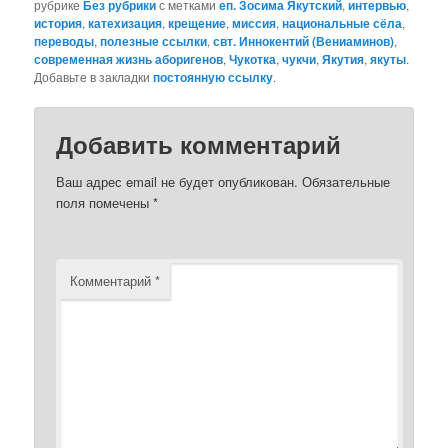
рубрике
Без рубрики
с метками
еп. Зосима Якутский
,
интервью
,
история
,
катехизация
,
крещение
,
миссия
,
национальные сёла
,
переводы
,
полезные ссылки
,
свт. Иннокентий (Вениаминов)
,
современная жизнь аборигенов
,
Чукотка
,
чукчи
,
Якутия
,
якуты
.
Добавьте в закладки
постоянную ссылку
.
Добавить комментарий
Ваш адрес email не будет опубликован.
Обязательные
поля помечены
*
Комментарий
*