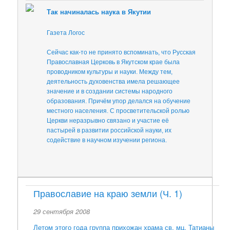
а
Так начиналась наука в Якутии
п
и
Газета Логос
с
я
Сейчас как-то не принято вспоминать, что Русская
м
Православная Церковь в Якутском крае была
проводником культуры и науки. Между тем,
деятельность духовенства имела решающее
значение и в создании системы народного
образования. Причём упор делался на обучение
местного населения. С просветительской ролью
Церкви неразрывно связано и участие её
пастырей в развитии российской науки, их
содействие в научном изучении региона.
Православие на краю земли (Ч. 1)
29 сентября 2008
Летом этого года группа прихожан храма св. мц. Татианы