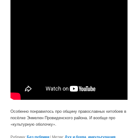
Особенно понравилось про общину православных китобоев в
посёлке Энмелен Провиденского района. И вообще про
«культурную оболочку».
Рубрика:
Без рубрики
|
Метки:
Дух и буква
,
инкультурация
,