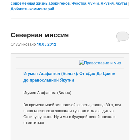
современная жизнь аборигенов
,
Чукотка
,
чукчи
,
Якутия
,
якуты
|
Добавить комментарий
Северная миссия
Опубликовано
10.05.2012
Игумен Агафангел (Белых): От «Дао Дэ Цзин»
до православной Якутии
Игумен Агафангел (Белых)
Во времена моей хипповской юности, с конца 80-х, вся
наша московская знакомая тусовка стала ездить в
Оптину пустынь. Ну и мы с будущей женой поехали
отметиться…