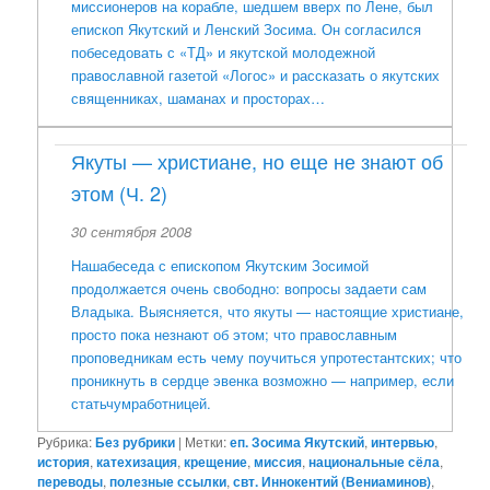
миссионеров на корабле, шедшем вверх по Лене, был
епископ Якутский и Ленский Зосима. Он согласился
побеседовать с «ТД» и якутской молодежной
православной газетой «Логос» и рассказать о якутских
священниках, шаманах и просторах…
Якуты — христиане, но еще не знают об
этом (Ч. 2)
30 сентября 2008
Нашабеседа с епископом Якутским Зосимой
продолжается очень свободно: вопросы задаети сам
Владыка. Выясняется, что якуты — настоящие христиане,
просто пока незнают об этом; что православным
проповедникам есть чему поучиться упротестантских; что
проникнуть в сердце эвенка возможно — например, если
статьчумработницей.
Рубрика:
Без рубрики
|
Метки:
еп. Зосима Якутский
,
интервью
,
история
,
катехизация
,
крещение
,
миссия
,
национальные сёла
,
переводы
,
полезные ссылки
,
свт. Иннокентий (Вениаминов)
,