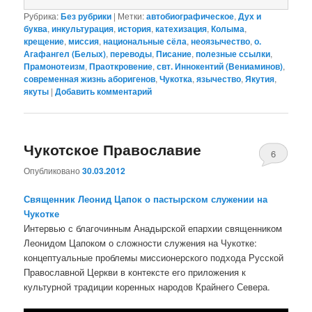
Рубрика:
Без рубрики
|
Метки:
автобиографическое
,
Дух и
буква
,
инкультурация
,
история
,
катехизация
,
Колыма
,
крещение
,
миссия
,
национальные сёла
,
неоязычество
,
о.
Агафангел (Белых)
,
переводы
,
Писание
,
полезные ссылки
,
Прамонотеизм
,
Праоткровение
,
свт. Иннокентий (Вениаминов)
,
современная жизнь аборигенов
,
Чукотка
,
язычество
,
Якутия
,
якуты
|
Добавить комментарий
Чукотское Православие
6
Опубликовано
30.03.2012
Священник Леонид Цапок о пастырском служении на
Чукотке
Интервью с благочинным Анадырской епархии священником
Леонидом Цапоком о сложности служения на Чукотке:
концептуальные проблемы миссионерского подхода Русской
Православной Церкви в контексте его приложения к
культурной традиции коренных народов Крайнего Севера.