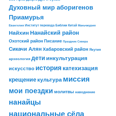
Духовный мир аборигенов
Приамурья
Институт перевода Библии
Китай
Евангелия
Маньчжурия
Найхин
Нанайский район
Охотский район
Писание
Праздник Севера
Сикачи Алян
Хабаровский район
Якутия
дети
инкультурация
археология
история
катехизация
искусство
миссия
крещение
культура
мои поездки
молитвы
наводнение
нанайцы
национальные сёла