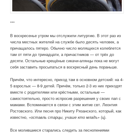
***
В воскресенье утром мы отслужили литургию. В этот раз из
числа местных жителей на службе было десять человек, а
причащалось пятеро. Обычно число молящихся колеблется
там от пяти до тринадцати, а причастников — от трёх до
десяти. Остальные крещёные сикачи-алянцы пока не могут
себя заставить просыпаться в воскресный день пораньше.
Причём, что интересно, приход там в основном детский: на 4-
5 взрослых — 8-9 детей. Причём, только 2-3 из них приходят
вместе с родителями или крёстными, остальные —
самостоятельно, просто испросив разрешения у своих пап с
мамами. Вспоминается в связи с этим житие свт. Леонтия
Ростовского. Или песня про Никиту Рязанского, который, как
известно,
«оставль старцы, учаше кто младъ»
(ц).
Все молившиеся старались следить за песнопениями