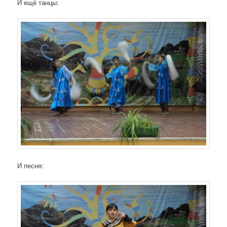
И ещё танцы:
И песня: