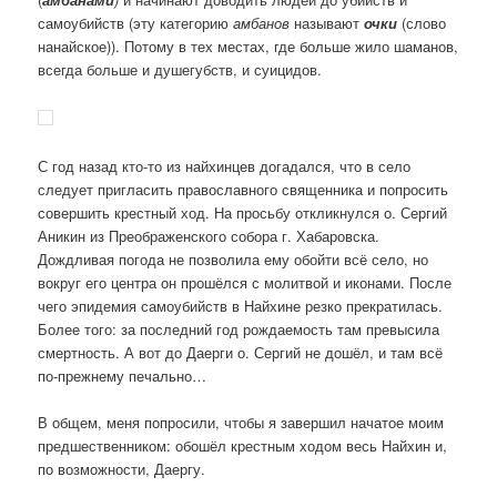
самоубийств (эту категорию
амбанов
называют
очки
(слово
нанайское)). Потому в тех местах, где больше жило шаманов,
всегда больше и душегубств, и суицидов.
С год назад кто-то из найхинцев догадался, что в село
следует пригласить православного священника и попросить
совершить крестный ход. На просьбу откликнулся о. Сергий
Аникин из Преображенского собора г. Хабаровска.
Дождливая погода не позволила ему обойти всё село, но
вокруг его центра он прошёлся с молитвой и иконами. После
чего эпидемия самоубийств в Найхине резко прекратилась.
Более того: за последний год рождаемость там превысила
смертность. А вот до Даерги о. Сергий не дошёл, и там всё
по-прежнему печально…
В общем, меня попросили, чтобы я завершил начатое моим
предшественником: обошёл крестным ходом весь Найхин и,
по возможности, Даергу.