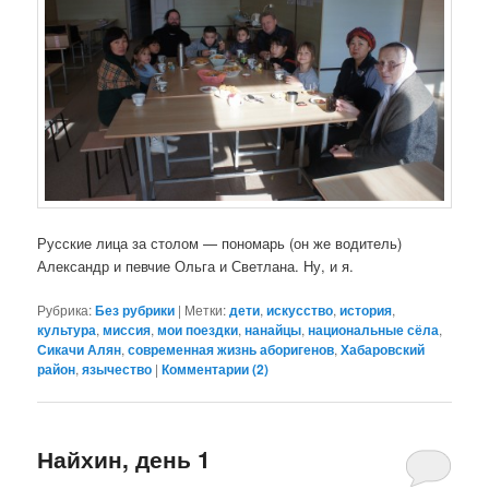
Русские лица за столом — пономарь (он же водитель)
Александр и певчие Ольга и Светлана. Ну, и я.
Рубрика:
Без рубрики
|
Метки:
дети
,
искусство
,
история
,
культура
,
миссия
,
мои поездки
,
нанайцы
,
национальные сёла
,
Сикачи Алян
,
современная жизнь аборигенов
,
Хабаровский
район
,
язычество
|
Комментарии (
2
)
Найхин, день 1