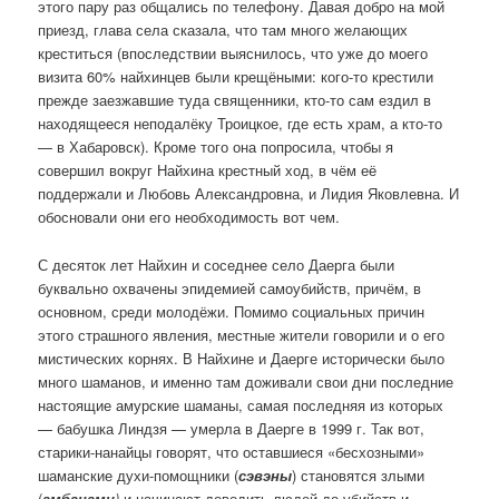
этого пару раз общались по телефону. Давая добро на мой
приезд, глава села сказала, что там много желающих
креститься (впоследствии выяснилось, что уже до моего
визита 60% найхинцев были крещёными: кого-то крестили
прежде заезжавшие туда священники, кто-то сам ездил в
находящееся неподалёку Троицкое, где есть храм, а кто-то
— в Хабаровск). Кроме того она попросила, чтобы я
совершил вокруг Найхина крестный ход, в чём её
поддержали и Любовь Александровна, и Лидия Яковлевна. И
обосновали они его необходимость вот чем.
С десяток лет Найхин и соседнее село Даерга были
буквально охвачены эпидемией самоубийств, причём, в
основном, среди молодёжи. Помимо социальных причин
этого страшного явления, местные жители говорили и о его
мистических корнях. В Найхине и Даерге исторически было
много шаманов, и именно там доживали свои дни последние
настоящие амурские шаманы, самая последняя из которых
— бабушка Линдзя — умерла в Даерге в 1999 г. Так вот,
старики-нанайцы говорят, что оставшиеся «бесхозными»
шаманские духи-помощники (
сэвэны
) становятся злыми
(
амбанами
)
и начинают доводить людей до убийств и