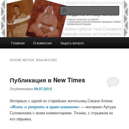
Перейти
Перейти
Журнал Комиссии по работе с малочисленными коренными народами
Севера Хабаровской епархии
к
к
Поис
основному
дополнительному
содержимому
содержимому
Идите и научите…
Г
Главная
О комиссии
Задать вопрос
л
а
в
АРХИВ МЕТКИ:
ЯЗЫЧЕСТВО
н
о
е
Публикация в New Times
м
е
Опубликовано
09.07.2013
н
Интервью с одной из старейших жительниц Сикачи Аляна:
ю
«
Жить и умереть в краю шаманов
«
— материал Артура
Соломонова с моим комментарием. Точнее, с отрывком из
его обрывка.