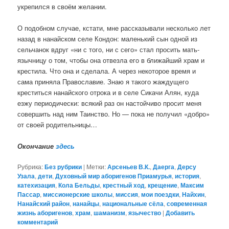
укрепился в своём желании.
О подобном случае, кстати, мне рассказывали несколько лет
назад в нанайском селе Кондон: маленький сын одной из
сельчанок вдруг «ни с того, ни с сего» стал просить мать-
язычницу о том, чтобы она отвезла его в ближайший храм и
крестила. Что она и сделала. А через некоторое время и
сама приняла Православие. Знаю я такого жаждущего
креститься нанайского отрока и в селе Сикачи Алян, куда
езжу периодически: всякий раз он настойчиво просит меня
совершить над ним Таинство. Но — пока не получил «добро»
от своей родительницы…
Окончание
здесь
Рубрика:
Без рубрики
|
Метки:
Арсеньев В.К.
,
Даерга
,
Дерсу
Узала
,
дети
,
Духовный мир аборигенов Приамурья
,
история
,
катехизация
,
Кола Бельды
,
крестный ход
,
крещение
,
Максим
Пассар
,
миссионерские школы
,
миссия
,
мои поездки
,
Найхин
,
Нанайский район
,
нанайцы
,
национальные сёла
,
современная
жизнь аборигенов
,
храм
,
шаманизм
,
язычество
|
Добавить
комментарий