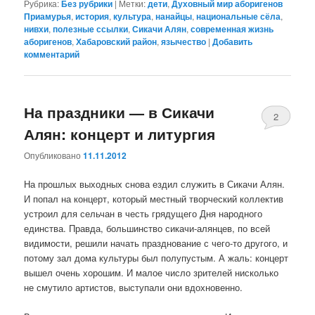
Рубрика:
Без рубрики
|
Метки:
дети
,
Духовный мир аборигенов
Приамурья
,
история
,
культура
,
нанайцы
,
национальные сёла
,
нивхи
,
полезные ссылки
,
Сикачи Алян
,
современная жизнь
аборигенов
,
Хабаровский район
,
язычество
|
Добавить
комментарий
На праздники — в Сикачи
2
Алян: концерт и литургия
Опубликовано
11.11.2012
На прошлых выходных снова ездил служить в Сикачи Алян.
И попал на концерт, который местный творческий коллектив
устроил для сельчан в честь грядущего Дня народного
единства. Правда, большинство сикачи-алянцев, по всей
видимости, решили начать празднование с чего-то другого, и
потому зал дома культуры был полупустым. А жаль: концерт
вышел очень хорошим. И малое число зрителей нисколько
не смутило артистов, выступали они вдохновенно.