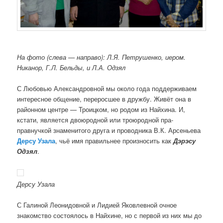
На фото (слева — направо): Л.Я. Петрушенко, иером.
Никанор, Г.Л. Бельды, и Л.А. Одзял
С Любовью Александровной мы около года поддерживаем
интересное общение, переросшее в дружбу. Живёт она в
районном центре — Троицком, но родом из Найхина. И,
кстати, является двоюродной или троюродной пра-
правнучкой знаменитого друга и проводника В.К. Арсеньева
Дерсу Узала
, чьё имя правильнее произносить как
Дэрэсу
Одзял
.
Дерсу Узала
С Галиной Леонидовной и Лидией Яковлевной очное
знакомство состоялось в Найхине, но с первой из них мы до