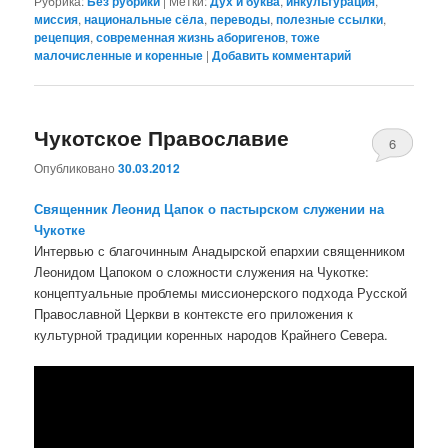
Рубрика:
Без рубрики
|
Метки:
Дух и буква
,
инкультурация
,
миссия
,
национальные сёла
,
переводы
,
полезные ссылки
,
рецепция
,
современная жизнь аборигенов
,
тоже
малочисленные и коренные
|
Добавить комментарий
Чукотское Православие
6
Опубликовано
30.03.2012
Священник Леонид Цапок о пастырском служении на
Чукотке
Интервью с благочинным Анадырской епархии священником
Леонидом Цапоком о сложности служения на Чукотке:
концептуальные проблемы миссионерского подхода Русской
Православной Церкви в контексте его приложения к
культурной традиции коренных народов Крайнего Севера.