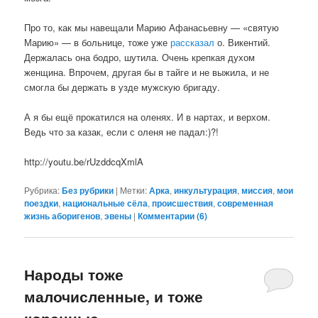
Про то, как мы навещали Марию Афанасьевну — «святую
Марию» — в больнице, тоже уже
рассказал
о. Викентий.
Держалась она бодро, шутила. Очень крепкая духом
женщина. Впрочем, другая бы в тайге и не выжила, и не
смогла бы держать в узде мужскую бригаду.
А я бы ещё прокатился на оленях. И в нартах, и верхом.
Ведь что за казак, если с оленя не падал:)?!
http://youtu.be/rUzddcqXmlA
Рубрика:
Без рубрики
|
Метки:
Арка
,
инкультурация
,
миссия
,
мои
поездки
,
национальные сёла
,
происшествия
,
современная
жизнь аборигенов
,
эвены
|
Комментарии (
6
)
Народы тоже
малочисленные, и тоже