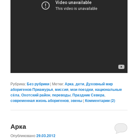
Рубрика:
Без рубрики
|
Метки:
Арка
,
дети
,
Духовный мир
аборигенов Приамурья
,
миссия
,
мои поездки
,
национальные
сёла
,
Охотский район
,
переводы
,
Праздник Севера
,
современная жизнь аборигенов
,
эвены
|
Комментарии (
2
)
Арка
Опубликовано
29.03.2012