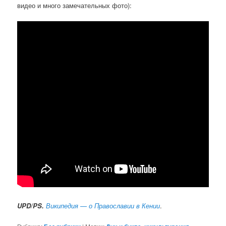
видео и много замечательных фото):
UPD/PS.
Википедия — о Православии в Кении
.