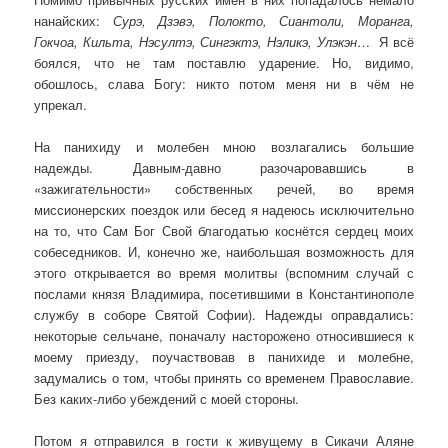
нанайских:
Сурэ, Дзэвэ, Полокто, Сиантоли, Моранга,
Гокчоа, Кильта, Нэсултэ, Сингэктэ, Нэликэ, Улэкэн
…
Я всё
боялся, что не там поставлю ударение. Но, видимо,
обошлось, слава Богу: никто потом меня ни в чём не
упрекал.
На панихиду и молебен мною возлагались большие
надежды. Давным-давно разочаровавшись в
«зажигательности» собственных речей, во время
миссионерских поездок или бесед я надеюсь исключительно
на то, что Сам Бог Свой благодатью коснётся сердец моих
собеседников. И, конечно же, наибольшая возможность для
этого открывается во время молитвы (вспомним случай с
послами князя Владимира, посетившими в Константинополе
службу в соборе Святой Софии). Надежды оправдались:
некоторые сельчане, поначалу насторожено относившиеся к
моему приезду, поучаствовав в панихиде и молебне,
задумались о том, чтобы принять со временем Православие.
Без каких-либо убеждений с моей стороны.
Потом я отправился в гости к живущему в Сикачи Аляне