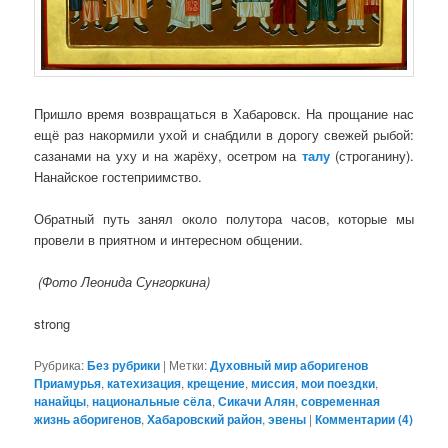
Пришло время возвращаться в Хабаровск. На прощание нас
ещё раз накормили ухой и снабдили в дорогу свежей рыбой:
сазанами на уху и на жарёху, осетром на
талу
(строганину).
Нанайское гостеприимство.
Обратный путь занял около полутора часов, которые мы
провели в приятном и интересном общении.
(Фото Леонида Сунгоркина)
strong
Рубрика:
Без рубрики
|
Метки:
Духовный мир аборигенов
Приамурья
,
катехизация
,
крещение
,
миссия
,
мои поездки
,
нанайцы
,
национальные сёла
,
Сикачи Алян
,
современная
жизнь аборигенов
,
Хабаровский район
,
эвены
|
Комментарии (
4
)