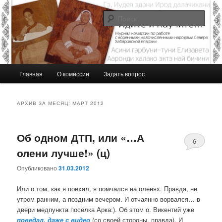
Перейти
Перейти
Журнал Комиссии по работе с малочисленными коренными народами
Севера Хабаровской епархии
к
к
Поис
основному
дополнительному
содержимому
содержимому
Идите и научите…
Г
Главная
О комиссии
Задать вопрос
л
а
в
АРХИВ ЗА МЕСЯЦ:
МАРТ 2012
н
о
е
Об одном ДТП, или «…А
6
м
олени лучше!» (ц)
е
н
Опубликовано
31.03.2012
ю
Или о том, как я поехал, я помчался на оленях. Правда, не
утром ранним, а поздним вечером. И отчаянно ворвался… в
двери медпункта посёлка Арка:). Об этом о. Викентий уже
поведал, даже с видео
(со своей стороны, правда). И