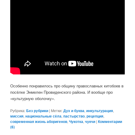
Особенно понравилось про общину православных китобоев в
посёлке Энмелен Провиденского района. И вообще про
«культурную оболочку».
Рубрика:
Без рубрики
|
Метки:
Дух и буква
,
инкультурация
,
миссия
,
национальные сёла
,
пастырство
,
рецепция
,
современная жизнь аборигенов
,
Чукотка
,
чукчи
|
Комментарии
(
6
)