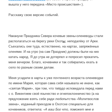
вышла у него передача «Место происшествия»:).
Расскажу свою версию событий.
Накануне Праздника Севера кочевые эвены-оленеводы стали
располагаться на берегу реки Охот
ы
, неподалёку от Арки.
Съехались они туда, естественно, на нартах, запряжённых
оленями. И на утро (на сам Праздник) должны были на них
катать народ. Я до утра не дотерпел и попросил прокатить
меня вечером. Благо, кочевники и так собирались ехать в
село по разным своим делам.
Меня усадили в нарты к уже почтенного возраста оленеводке
по имени Мария, которая сама себя называла не иначе, как
«святая Мария», при том, что твёрдо исповедала перед нами
с о. Викентием своё язычество и огнепоклонничество (а на
предложение взять себе ради любопытства «Молитвослов
эвена», изданный приходом в Охотске специально для
кочевников, ответила:
«А ваш Бог что, поможет мне в