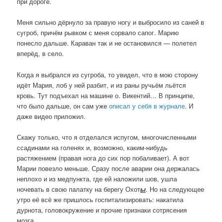
при дороге.
Меня сильно дёрнуло за правую ногу и выбросило из саней в
сугроб, причём рывком с меня сорвало сапог. Марию
понесло дальше. Караван так и не остановился — полетел
вперёд, в село.
Когда я выбрался из сугроба, то увидел, что в мою сторону
идёт Мария, лоб у ней разбит, и из раны ручьём льётся
кровь. Тут подъехал на машине о. Викентий… В принципе,
что было дальше, он сам уже
описал у себя в журнале
. И
даже видео приложил.
Скажу только, что я отделался испугом, многочисленными
ссадинами на голенях и, возможно, каким-нибудь
растяжением (правая нога до сих пор побаливает). А вот
Марии повезло меньше. Сразу после аварии она держалась
неплохо и из медпункта, где ей наложили шов, ушла
ночевать в свою палатку на берегу Охот
ы
. Но на следующее
утро её всё же пришлось госпитализировать: накатила
дурнота, головокружение и прочие признаки сотрясения
мозга.