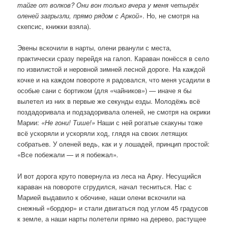
тайге от волков? Они вон только вчера у меня четырёх
оленей загрызли, прямо рядом с Аркой»
. Но, не смотря на
скепсис, книжки взяла).
Эвены вскочили в нарты, олени рванули с места,
практически сразу перейдя на галоп. Караван понёсся в село
по извилистой и неровной зимней лесной дороге. На каждой
кочке и на каждом повороте я радовался, что меня усадили в
особые сани с бортиком (для «чайников») — иначе я бы
вылетел из них в первые же секунды езды. Молодёжь всё
поздадоривала и подзадоривала оленей, не смотря на окрики
Марии:
«Не гони! Тише!»
Наши с ней рогатые скакуны тоже
всё ускоряли и ускоряли ход, глядя на своих летящих
собратьев. У оленей ведь, как и у лошадей, принцип простой:
«Все побежали — и я побежал»
.
И вот дорога круто повернула из леса на Арку. Несущийся
караван на повороте сгрудился, начал тесниться. Нас с
Марией выдавило к обочине, наши олени вскочили на
снежный «бордюр» и стали двигаться под углом 45 градусов
к земле, а наши нарты полетели прямо на дерево, растущее