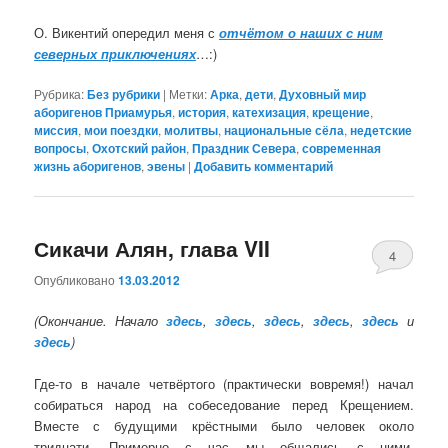
О. Викентий опередил меня с
отчётом о наших с ним
северных приключениях
…:)
Рубрика:
Без рубрики
|
Метки:
Арка
,
дети
,
Духовный мир
аборигенов Приамурья
,
история
,
катехизация
,
крещение
,
миссия
,
мои поездки
,
молитвы
,
национальные сёла
,
недетские
вопросы
,
Охотский район
,
Праздник Севера
,
современная
жизнь аборигенов
,
эвены
|
Добавить комментарий
Сикачи Алян, глава VII
4
Опубликовано
13.03.2012
(Окончание. Начало
здесь
,
здесь
,
здесь
,
здесь
,
здесь
и
здесь
)
Где-то в начале четвёртого (практически вовремя!) начал
собираться народ на собеседование перед Крещением.
Вместе с будущими крёстными было человек около
тридцати. Примерно с час мы общались с ними.