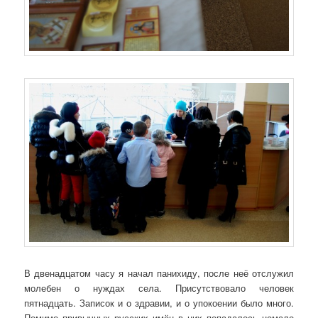
В двенадцатом часу я начал панихиду, после неё отслужил
молебен о нуждах села. Присутствовало человек
пятнадцать. Записок и о здравии, и о упокоении было много.
Помимо привычных русских имён в них попадалось немало