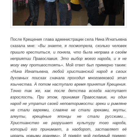
После Крещения глава администрации села Нина Игнатьевна
сказала мне:
«Вы знаете, я посмотрела, сколько человек
пришло креститься, и поняла, что была неправа в своём
неприятии Православия. Это выбор моего народа, и я не
могу ему противостоять»
. Мой ответ был примерно таким:
«Нина Игнатьевна, любой христианский народ в своих
духовных поисках сначала проходил многовековой этап
язычества. А потом наступало время принятия Крещения.
Точно так же, как после детства всегда наступает
взрослость. При этом, принимая Православие, ни один
народ не утратил своей неповторимости: греки и римляне
не стали евреями, славяне не стали греками, якуты,
алеуты, крещёные японцы не стали русскими…
Христианство не разрушает культуру того народа,
который его принимает, а наоборот, заставляет её
играть новыми гранями»
. И привёл мой любимый пример: