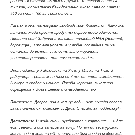
района. Поступило 25 тысяч рублей. Я сегодня сняла 24
тысячи, к сожалению банк довольно много снял со счета:
900 за счет, 160 за съем денег…
Сейчас в спешке покупаю необходимое: болотники, детское
питание, люди просят продукты первой необходимости.
Питания нет! Забрала в магазине последний НАН (Нестле),
дорогущий, и то еле успела, а у людей последняя пачка
осталась до вечера… Но есть зато моральная
удовлетворенность, что помогаешь людям.
Вода падает, у Хабаровска на 7 см, у Маяка на 1 см. В
райцентре Троицком подъем на 4 см, то есть замедлился…
А скоро и спадать начнет. Погода хорошая, мысленно
обращаюсь к Всевышнему с благодарностью.
Помогаем с. Даерга, она в кольце воды, нет выезда совсем.
Если получится, поможем с. Дада. Спасибо за поддержку!»
Дополнение-1
: люди очень нуждаются в картошке — и для
еды сейчас, и для запасов на зиму. Но почти весь урожай
этого года в крае погиб: утонул или был поеден медведкой.