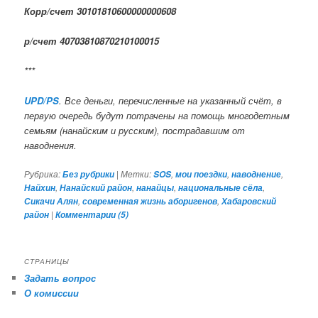
Корр/счет 30101810600000000608
р/счет 40703810870210100015
***
UPD/PS
. Все деньги, перечисленные на указанный счёт, в
первую очередь будут потрачены на помощь многодетным
семьям (нанайским и русским), пострадавшим от
наводнения.
Рубрика:
|
Метки:
,
,
,
Без рубрики
SOS
мои поездки
наводнение
,
,
,
,
Найхин
Нанайский район
нанайцы
национальные сёла
,
,
Сикачи Алян
современная жизнь аборигенов
Хабаровский
|
район
Комментарии (
5
)
СТРАНИЦЫ
Задать вопрос
О комиссии