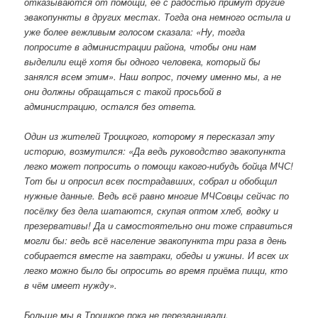
отказываются от помощи, её с радостью примут другие
эвакопункты в других местах. Тогда она немного остыла и
уже более вежливым голосом сказала:
«Ну, тогда
попросите в администрации района, чтобы они нам
выделили ещё хотя бы одного человека, который бы
занялся всем этим»
. Наш вопрос, почему именно мы, а не
они должны обращаться с такой просьбой в
администрацию, остался без ответа.
Один из жителей Троицкого, которому я пересказал эту
историю, возмутился:
«Да ведь руководство эвакопункта
легко может попросить о помощи какого-нибудь бойца МЧС!
Тот бы и опросил всех пострадавших, собрал и обобщил
нужные данные. Ведь всё равно многие МЧСовцы сейчас по
посёлку без дела шатаются, скупая оптом хлеб, водку и
презервативы! Да и самостоятельно они тоже справиться
могли бы: ведь всё население эвакопункта три раза в день
собирается вместе на завтраки, обеды и ужины. И всех их
легко можно было бы опросить во время приёма пищи, кто
в чём имеет нужду»
.
Больше мы в Троицкое пока не перезванивали.