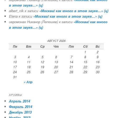
в этом звуке…» (ц)
albert_nik
к записи
«Москва! как много в этом звуке…» (ц)
Elena
к записи
«Москва! как много в этом звуке…» (ц)
иеромонах Никанор (Лепешев)
к записи
«Москва! как много
в этом звуке…» (ц)
АВГУСТ 2026
Пн
Вт
Ср
Чт
Пт
Сб
Вс
1
2
3
4
5
6
7
8
9
10
11
12
13
14
15
16
17
18
19
20
21
22
23
24
25
26
27
28
29
30
31
« Апр
АРХИВЫ
Апрель 2014
Февраль 2014
Декабрь 2013
Ноябрь 2013