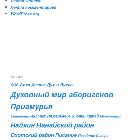
Лента записей
Лента комментариев
WordPress.org
МЕТКИ
Арка
Дух и буква
Даерга
SOS
Духовный мир аборигенов
Приамурья
Институт перевода Библии
Китай
Евангелия
Маньчжурия
Найхин
Нанайский район
Охотский район
Писание
Праздник Севера