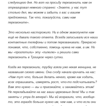
следующего дня. Но вот на просьбу перезвонить нам он
отреагировал немного странно:
«Знаете, у нас тут
столько дел, мы можем и забыть о вас и вашем
предложении. Так что, пожалуйста, сами нам
перезвоните»
.
Это несколько насторожило. Ни в одном эвакопункте нам
ещё не давали такого ответа. Всегда записывали все наши
контактные телефоны и потом перезванивали. Прекрасно
понимая, что, собственно, помощь нужна не нам, а им. Но
мы «проглотили» эту «пилюлю» и решили сами
перезвонить в Троицкое через сутки.
Когда же перезвонили, трубку взяла уже некая женщина, не
назвавшая своего имени. Она сходу начала кричать на нас:
«
Нам тут что, больше делать нечего, кроме как ходить,
всех опрашивать, измерять рост, что-то подсчитывать?
Вам это нужно — вы и приезжайте, и занимайтесь этим!
Не перкладывайте на нас ваши церковные дела! Мы и так
заняты с утра до вечера!»
Мы ей возразили, что, вообще-
то, это гораздо больше нужно им, чем нам, и что если они