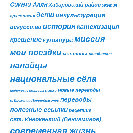
Сикачи Алян
Хабаровский район
Якутия
дети
инкультурация
археология
история
катехизация
искусство
миссия
крещение
культура
мои поездки
молитвы
наводнение
нанайцы
национальные сёла
новые переводы
нивхи
недетские вопросы
переводы
о. Прокопий Протодиаконов
полезные ссылки
рецепция
свт. Иннокентий (Вениаминов)
современная жизнь