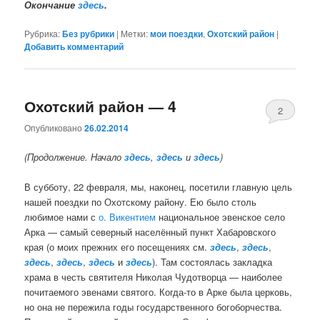
Окончание
здесь
.
Рубрика:
Без рубрики
|
Метки:
мои поездки
,
Охотский район
|
Добавить комментарий
Охотский район — 4
2
Опубликовано
26.02.2014
(Продолжение. Начало
здесь
,
здесь
и
здесь
)
В субботу, 22 февраля, мы, наконец, посетили главную цель
нашей поездки по Охотскому району. Ею было столь
любимое нами с
о. Викентием
национальное эвенское село
Арка — самый северный населённый пункт Хабаровского
края (о моих прежних его посещениях см.
здесь
,
здесь
,
здесь
,
здесь
,
здесь
и
здесь
). Там состоялась закладка
храма в честь святителя Николая Чудотворца — наиболее
почитаемого эвенами святого. Когда-то в Арке была церковь,
но она не пережила годы государственного богоборчества.