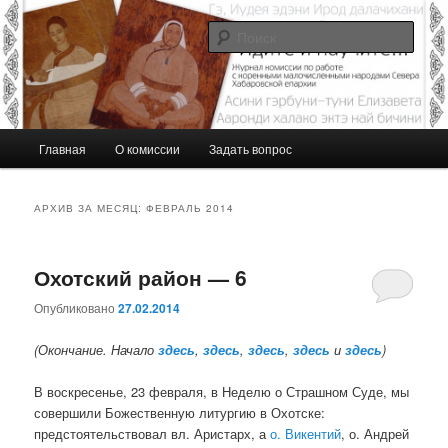
Перейти
Перейти
Журнал Комиссии по работе с малочисленными коренными народами
Севера Хабаровской епархии
к
к
Поис
основному
дополнительному
содержимому
содержимому
Идите и научите…
Г
Главная
О комиссии
Задать вопрос
л
а
в
АРХИВ ЗА МЕСЯЦ:
ФЕВРАЛЬ 2014
н
о
е
Охотский район — 6
м
е
Опубликовано
27.02.2014
н
(Окончание. Начало
здесь
,
здесь
,
здесь
,
здесь
и
здесь
)
ю
В воскресенье, 23 февраля, в Неделю о Страшном Суде, мы
совершили Божественную литургию в Охотске:
предстоятельствовал вл. Аристарх, а
о. Викентий
, о. Андрей