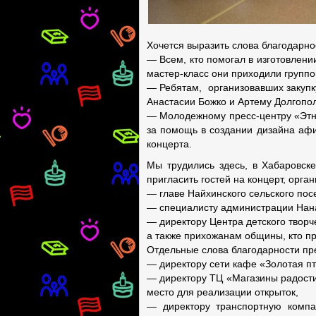
Хочется выразить слова благодарно
— Всем, кто помогал в изготовлении
мастер-класс они приходили группо
— Ребятам, организовавших закупк
Анастасии Божко и Артему Долгопол
— Молодежному пресс-центру «Этн
за помощь в создании дизайна афи
концерта.
Мы трудились здесь, в Хабаровске
пригласить гостей на концерт, орг
— главе Найхинского сельского по
— специалисту администрации Нан
— директору Центра детского твор
а также прихожанам общины, кто пр
Отдельные слова благодарности пр
— директору сети кафе «Золотая п
— директору ТЦ «Магазины радост
место для реализации открыток,
— директору транспортную комп