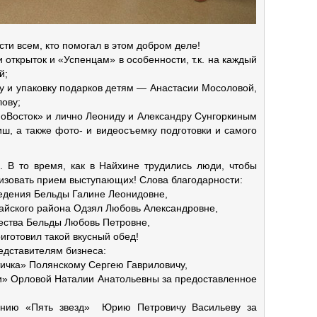
сти всем, кто помогал в этом добром деле!
 открыток и «Успенцам» в особенности, т.к. на каждый
й;
у и упаковку подарков детям — Анастасии Мосоловой,
ову;
оВосток» и лично Леониду и Александру Сунгоркиным
ш, а также фото- и видеосъемку подготовки и самого
. В то время, как в Найхине трудились люди, чтобы
анизовать прием выступающих! Слова благодарности:
седения Бельды Галине Леонидовне,
айского района Одзял Любовь Александровне,
чества Бельды Любовь Петровне,
иготовил такой вкусный обед!
едставителям бизнеса:
тичка» Полянскому Сергею Гавриловичу,
и» Орловой Наталии Анатольевны за предоставленное
анию «Пять звезд» Юрию Петровичу Васильеву за