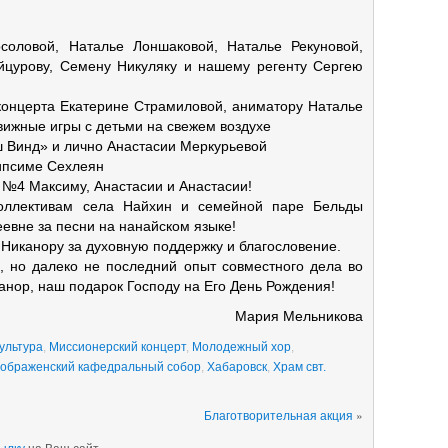
оловой, Наталье Лоншаковой, Наталье Рекуновой,
йцурову, Семену Никуляку и нашему регенту Сергею
онцерта Екатерине Страмиловой, аниматору Наталье
вижные игры с детьми на свежем воздухе
 Винд» и лично Анастасии Меркурьевой
ипсиме Сехлеян
№4 Максиму, Анастасии и Анастасии!
коллективам села Найхин и семейной паре Бельды
евне за песни на нанайском языке!
у Никанору за духовную поддержку и благословение.
, но далеко не последний опыт совместного дела во
канор, наш подарок Господу на Его День Рождения!
Мария Мельникова
ультура
,
Миссионерский концерт
,
Молодежный хор
,
ображенский кафедральный собор
,
Хабаровск
,
Храм свт.
Благотворительная акция
»
ылку
на Ваш сайт.