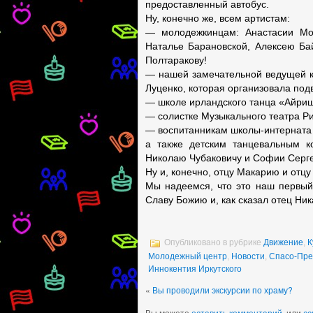
предоставленный автобус.
Ну, конечно же, всем артистам:
— молодежкинцам: Анастасии Мос
Наталье Барановской, Алексею Ба
Полтаракову!
— нашей замечательной ведущей к
Луценко, которая организовала под
— школе ирландского танца «Айриш
— солистке Музыкального театра Р
— воспитанникам школы-интерната 
а также детским танцевальным 
Николаю Чубаковичу и Софии Серге
Ну и, конечно, отцу Макарию и отц
Мы надеемся, что это наш первый
Славу Божию и, как сказал отец Ни
Опубликовано в рубрике
Движение
,
К
Молодежный центр
,
Новости
,
Спасо-Пре
Иннокентия Иркутского
«
Вы проводили экскурсии по храму?
Вы можете
оставить комментарий
, или
сс