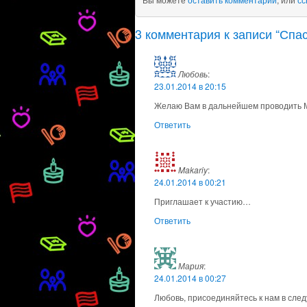
3 комментария к записи “Спас
Любовь
:
23.01.2014 в 20:15
Желаю Вам в дальнейшем проводить 
Ответить
Makariy
:
24.01.2014 в 00:21
Приглашает к участию…
Ответить
Мария
:
24.01.2014 в 00:27
Любовь, присоединяйтесь к нам в сле