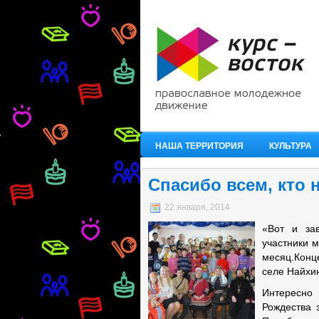
НАША ТЕРРИТОРИЯ
КУЛЬТУРА
Спасибо всем, кто 
22 января, 2014
«Вот и за
участники 
месяц.Конц
селе Найхи
Интересно 
Рождества 