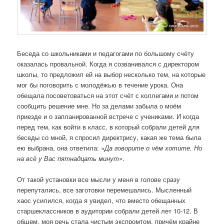
Беседа со школьниками и педагогами по большому счёту
оказалась провальной. Когда я созванивался с директором
школы, то предложил ей на выбор несколько тем, на которые
мог бы поговорить с молодёжью в течение урока. Она
обещала посоветоваться на этот счёт с коллегами и потом
сообщить решение мне. Но за делами забыла о моём
приезде и о запланированной встрече с учениками. И когда
перед тем, как войти в класс, в который собрали детей для
беседы со мной, я спросил директрису, какая же тема была
ею выбрана, она ответила:
«Да говорите о чём хотите. Но
на всё у Вас пятнадцать минут»
.
От такой установки все мысли у меня в голове сразу
перепутались, все заготовки перемешались. Мысленный
хаос усилился, когда я увидел, что вместо обещанных
старшеклассников в аудитории собрали детей лет 10-12. В
общем, моя речь стала чистым экспромтом, причём крайне