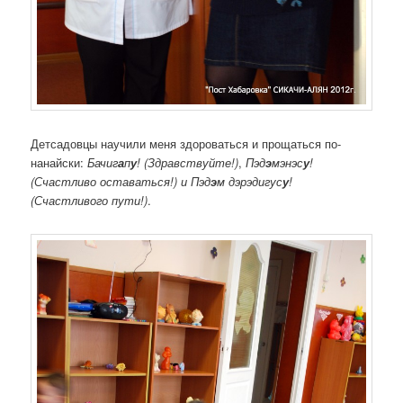
Детсадовцы научили меня здороваться и прощаться по-
нанайски:
Бачиг
а
п
у
! (Здравствуйте!)
,
Пэд
э
мэнэс
у
!
(Счастливо оставаться!) и Пэд
э
м дэрэдигус
у
!
(Счастливого пути!)
.