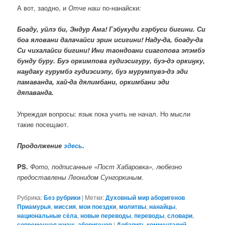
А вот, заодно, и
Отче наш
по-нанайски:
Боаду, уйлэ би, Эндур Ама! Гэбукуди гэрбуси бигини. Си
боа яловани далачайси эрин исигини! Наду-да, боаду-да
Си чихалайси бигини! Ини таондоани сиагопова эпэмбэ
бунду буру. Буэ оркимпова гудиэсигуру, буэ-дэ оркиӈку,
наӈдаку гурумбэ гудиэсиэпу, буэ мурумпувэ-дэ эди
памаванда, хай-да дялимбани, оркимбани эди
дяпаванда.
Упреждая вопросы: язык пока учить не начал. Но мысли
такие посещают.
Продолжение
здесь
.
PS.
Фото, подписанные
«Пост Хабаровка»,
любезно
предоставлены Леонидом Сунгоркиным.
Рубрика:
Без рубрики
|
Метки:
Духовный мир аборигенов
Приамурья
,
миссия
,
мои поездки
,
молитвы
,
нанайцы
,
национальные сёла
,
новые переводы
,
переводы
,
словари
,
современная жизнь аборигенов
|
Добавить комментарий