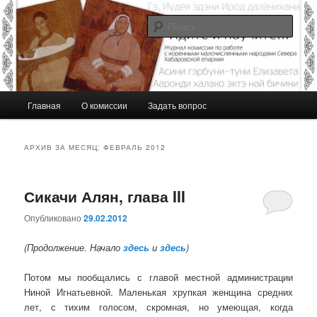
Перейти
Перейти
Журнал Комиссии по работе с малочисленными коренными народами
Севера Хабаровской епархии
к
к
Поис
основному
дополнительному
содержимому
содержимому
Идите и научите…
Г
Главная
О комиссии
Задать вопрос
л
а
в
АРХИВ ЗА МЕСЯЦ:
ФЕВРАЛЬ 2012
н
о
е
Сикачи Алян, глава III
м
е
Опубликовано
29.02.2012
н
(Продолжение. Начало
здесь
и
здесь
)
ю
Потом мы пообщались с главой местной администрации
Ниной Игнатьевной. Маленькая хрупкая женщина средних
лет, с тихим голосом, скромная, но умеющая, когда