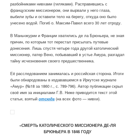
разбойниками нивхами (гиляками). Расправившись с
французским миссионером, они вырвали у него глаза,
выбили зубы и оставили тело на берегу, откуда оно было
унесено водой. Погиб о. Максим-Павел всего 30 лет отроду.
В Маньчжурии и Франции хватились де ла Брюньера, не зная
причин, по которым тот перестал присылать путевые
донесения. Лишь спустя четыре года другой католический
миссионер, патер Вено, побывавший в устье Амура, разгадал
тайну исчезновения своего предшественника.
Её расследованием занималась и российская сторона. Итоги
были обнародованы в издававшемся в Иркутске журнале
«Амур» (№18 за 1860 г., с. 789-796). Автор публикации скрыл
своё имя за инициалами Г.В. Ниже приводится текст этой
статьи, взятый
отсюда
(на всех фото — нивхи).
«СМЕРТЬ КАТОЛИЧЕСКОГО МИССИОНЕРА ДЕ-ЛЯ
БРЮНЬЕРА В 1846 ГОДУ