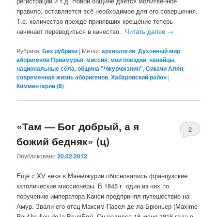
регистрации и т.д. Новой общине даётся молитвенное
правило, оставляется всё необходимое для его совершения.
Т.е. количество прежде принявших крещение теперь
начинает переводиться в качество.
Читать далее
→
Рубрика:
Без рубрики
|
Метки:
археология
,
Духовный мир
аборигенов Приамурья
,
миссия
,
мои поездки
,
нанайцы
,
национальные сёла
,
община "Чжурчжэнин"
,
Сикачи Алян
,
современная жизнь аборигенов
,
Хабаровский район
|
Комментарии (
8
)
«Там — Бог добрый, а я
2
божий бедняк» (ц)
Опубликовано
20.02.2012
Ещё с XV века в Маньчжурии обосновались французские
католические миссионеры. В 1845 г. один из них по
поручению императора Канси предпринял путешествие на
Амур. Звали его отец Максим-Павел де ла Брюньер (Maxime
Paul brulley de la BruniÈre). Он родился 18 июня 1816 года в