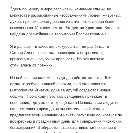
Здесь по берегу Амура рассыпаны каменные глыбы, во
множестве разрисованные изображениями людей, животных,
духов, причём самые древние из этих петроглифов были
высечены за 12 тысяч лет до Рождества Христова. Здесь же
найдена древнейшая на территории России керамика.
Я и раньше – в качестве экскурсанта – не раз бывал в
Сикачи Аляне. Приезжал посозерцать петроглифы,
прикоснуться к глубокой древности. Но эта поездка
отличалась от прежних.
На сей раз привели меня туда два обстоятельства.
Во-
первых
, сейчас в нашей епархии, по благословению
митрополита Игнатия, одна за другой создаются новые
общины. Происходит это так: священник приезжает в
поселение, где уже есть крещёные в Православии люди, но
ещё нет своего прихода, созывает сельский сход и
предлагает всем желающим начать регулярно собираться по
воскресным и праздничным дням для совершения мирянских
богослужений. Выбирается староста, пишется прошение о