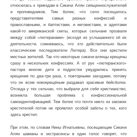
относилась к приездам в Сикачи Алян священнослужителей
и проповедников. Тем более, что село посещалось
представителями самых разных конфессий: и
православными, и баптистами, и иеговистами, и адептами
какой-то американской секты, которых сельчане прозвали
между собой «лютеранами» (исходя из услышанного об их
деятельности, сомневаюсь, что это действительно были
классические последователи Лютера). Все они крестили
местных жителей. Так что некоторые сикачи-алянцы крещены
сразу в нескольких конфессиях. А от рук «лютеранского»
пастора многие дети и подростки умудрились принять
крещение по два-три раза, с повторными заходами, потому
что он всем новокрещёным раздавал красивые бейсболки.
Отсюда у тех сельчан, что выбрали для себя христианство,
возникла большая проблема с конфессиональной
самоидентификацией. Тем более что почти никто из заезжих
крестителей потом не проявлял особой заботы о тех, кого
здесь крестил.
При этом, по словам Нины Игнатьевны, посещающие Сикачи
Алян шаманы и экстрасенсы в один голос говорят, что