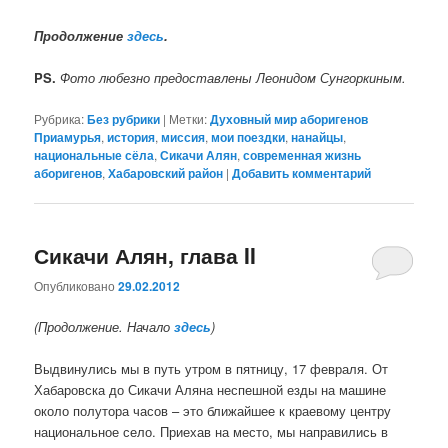
Продолжение
здесь
.
PS.
Фото любезно предоставлены Леонидом Сунгоркиным.
Рубрика:
Без рубрики
|
Метки:
Духовный мир аборигенов
Приамурья
,
история
,
миссия
,
мои поездки
,
нанайцы
,
национальные сёла
,
Сикачи Алян
,
современная жизнь
аборигенов
,
Хабаровский район
|
Добавить комментарий
Сикачи Алян, глава II
Опубликовано
29.02.2012
(Продолжение. Начало
здесь
)
Выдвинулись мы в путь утром в пятницу, 17 февраля. От
Хабаровска до Сикачи Аляна неспешной езды на машине
около полутора часов – это ближайшее к краевому центру
национальное село. Приехав на место, мы направились в