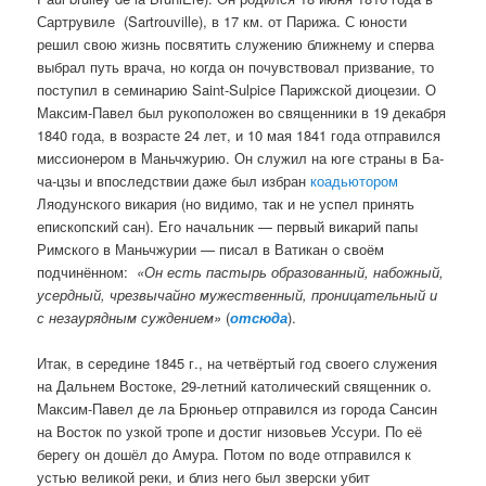
Сартрувиле (Sartrouville), в 17 км. от Парижа. С юности
решил свою жизнь посвятить служению ближнему и сперва
выбрал путь врача, но когда он почувствовал призвание, то
поступил в семинарию Saint-Sulpice Парижской диоцезии. О
Максим-Павел был рукоположен во священники в 19 декабря
1840 года, в возрасте 24 лет, и 10 мая 1841 года отправился
миссионером в Маньчжурию. Он служил на юге страны в Ба-
ча-цзы и впоследствии даже был избран
коадьютором
Ляодунского викария (но видимо, так и не успел принять
епископский сан). Его начальник — первый викарий папы
Римского в Маньчжурии — писал в Ватикан о своём
подчинённом:
«Он есть пастырь образованный, набожный,
усердный, чрезвычайно мужественный, проницательный и
с незаурядным суждением»
(
отсюда
).
Итак, в середине 1845 г., на четвёртый год своего служения
на Дальнем Востоке, 29-летний католический священник о.
Максим-Павел де ла Брюньер отправился из города Сансин
на Восток по узкой тропе и достиг низовьев Уссури. По её
берегу он дошёл до Амура. Потом по воде отправился к
устью великой реки, и близ него был зверски убит