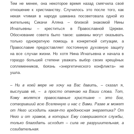
Тем не менее, она некоторое время назад смягчила своё
отношение к христианству. Случилось это после того, как
некая чтимая в народе шаманка посоветовала одной из
жительниц Сикачи Аляна – близкой знакомой Нины
Игнатьевны – креститься в Православной Церкви.
Обоснование совета было такое: шаманы могут оказывать
только однократную помощь в конкретной ситуации, а
Православие предоставляет постоянную духовную защиту
на все случаи жизни. Но хотя Нина Игнатьевна и начала в
гораздо большей степени уважать выбор своих крещёных
соплеменников, боязнь «энергетического конфликта» не
ушла.
– Ни в коей мере не хочу на Вас давить,
– сказал я,
выслушав её, –
а просто отвечаю на Ваши слова. Тот,
Кому молятся православные христиане – это Бог,
сотворивший всю Вселенную и нас с Вами. Разве ж может
от Него исходить какая-то вредоносная энергетика? От
Него и от храмов, в которых Ему совершаются службы,
только благодать исходит – сила не разрушительная, а
созидательная.