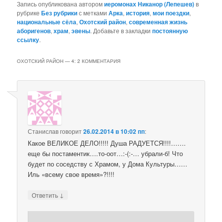
Запись опубликована автором
иеромонах Никанор (Лепешев)
в
рубрике
Без рубрики
с метками
Арка
,
история
,
мои поездки
,
национальные сёла
,
Охотский район
,
современная жизнь
аборигенов
,
храм
,
эвены
. Добавьте в закладки
постоянную
ссылку
.
ОХОТСКИЙ РАЙОН — 4
: 2 КОММЕНТАРИЯ
Станислав
говорит
26.02.2014 в 10:02 пп
:
Какое ВЕЛИКОЕ ДЕЛО!!!!! Душа РАДУЕТСЯ!!!!…….
еще бы постаментик….то-оот…:-(:-… убрали-б! Что
будет по соседству с Храмом, у Дома Культуры……
Иль «всему свое время»?!!!!
↓
Ответить