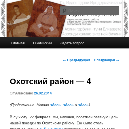
Перейти
Журнал Комиссии по работе с малочисленными коренными народами
Севера Хабаровской епархии
к
Поис
основному
содержимому
Идите и научите…
Г
Главная
О комиссии
Задать вопрос
л
а
в
Н
←
Предыдущая
Следующая
→
н
а
о
в
е
и
Охотский район — 4
м
г
е
а
Опубликовано
26.02.2014
н
ц
ю
и
(Продолжение. Начало
здесь
,
здесь
и
здесь
)
я
п
В субботу, 22 февраля, мы, наконец, посетили главную цель
о
нашей поездки по Охотскому району. Ею было столь
з
любимое нами с
о. Викентием
национальное эвенское село