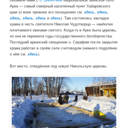
а
Арка — самый северный населённый пункт Хабаровского
п
края (о моих прежних его посещениях см.
здесь
,
здесь
,
и
здесь
,
здесь
,
здесь
и
здесь
). Там состоялась закладка
с
храма в честь святителя Николая Чудотворца — наиболее
я
почитаемого эвенами святого. Когда-то в Арке была церковь,
м
но она не пережила годы государственного богоборчества.
Последний аркинский священник о. Серафим после закрытия
храма работал в своём селе счетоводом (немного подробнее
о нём см.
здесь
).
Вот место, отведённое под новую Никольскую церковь: