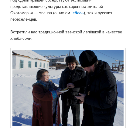
а
представляющие культуры как коренных жителей
п
Охотоморья — эвенов (о них см.
здесь
), так и русских
и
переселенцев.
с
я
Встретили нас традиционной эвенской лепёшкой в качестве
м
хлеба-соли: