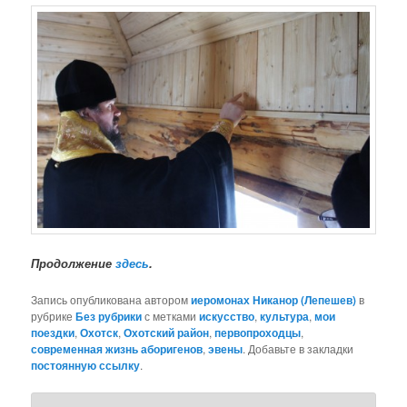
Продолжение
здесь
.
Запись опубликована автором
иеромонах Никанор (Лепешев)
в
рубрике
Без рубрики
с метками
искусство
,
культура
,
мои
поездки
,
Охотск
,
Охотский район
,
первопроходцы
,
современная жизнь аборигенов
,
эвены
. Добавьте в закладки
постоянную ссылку
.