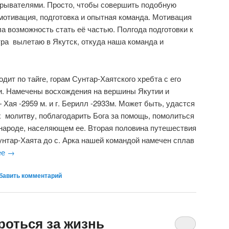
крывателями. Просто, чтобы совершить подобную
мотивация, подготовка и опытная команда. Мотивация
а возможность стать её частью. Полгода подготовки к
тра вылетаю в Якутск, откуда наша команда и
дит по тайге, горам Сунтар-Хаятского хребта с его
. Намечены восхождения на вершины Якутии и
 Хая -2959 м. и г. Берилл -2933м. Может быть, удастся
 молитву, поблагодарить Бога за помощь, помолиться
 народе, населяющем ее. Вторая половина путешествия
унтар-Хаята до с. Арка нашей командой намечен сплав
ее
→
бавить комментарий
роться за жизнь