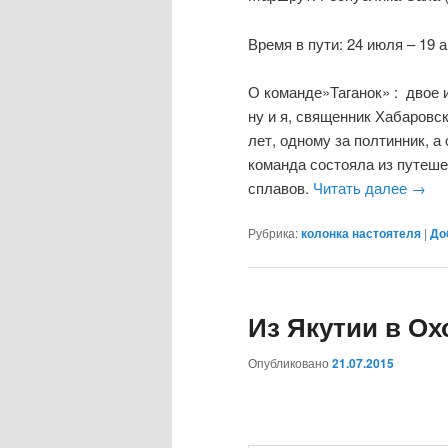
Время в пути: 24 июля – 19 а
О команде»Таганок» : двое и
ну и я, священник Хабаровс
лет, одному за полтинник, 
команда состояла из путеш
сплавов.
Читать далее
→
Рубрика:
колонка настоятеля
|
До
Из Якутии в Ох
Опубликовано
21.07.2015