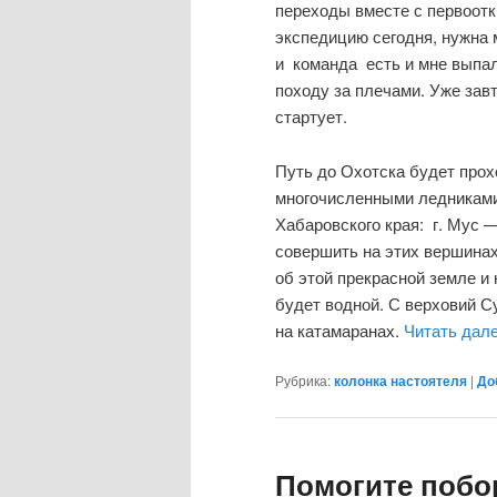
переходы вместе с первоот
экспедицию сегодня, нужна 
и команда есть и мне выпал
походу за плечами. Уже зав
стартует.
Путь до Охотска будет прохо
многочисленными ледниками
Хабаровского края: г. Мус —
совершить на этих вершинах
об этой прекрасной земле и
будет водной. С верховий С
на катамаранах.
Читать дал
Рубрика:
колонка настоятеля
|
До
Помогите побо