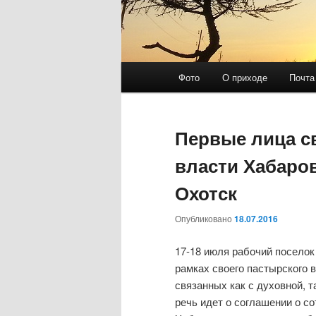
Г
Фото
О приходе
Почта
л
а
в
Первые лица с
н
о
власти Хабаров
е
Охотск
м
е
Опубликовано
18.07.2016
н
ю
17-18 июля рабочий поселок
рамках своего пастырского 
связанных как с духовной, т
речь идет о соглашении о 