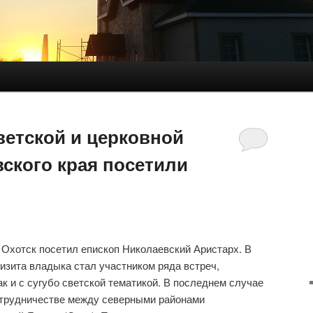
ветской и церковной
ского края посетили
 Охотск посетил епископ Николаевский Аристарх. В
визита владыка стал участником ряда встреч,
ак и с сугубо светской тематикой. В последнем случае
сотрудничестве между северными районами