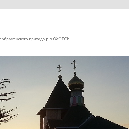
реображенского прихода р.п.ОХОТСК