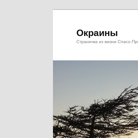
Перейти
Перейти
к
к
основному
дополнительному
Окраины
содержимому
содержимому
Страничка из жизни Спасо-П