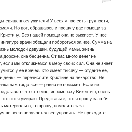
цы-священнослужители! У всех у нас есть трудности,
мами. Но вот, обращаюсь и прошу у вас помощи за
Кристину. Без нашей помощи она не выживет. У неё
Сингапуре врачи обещали побороться за неё. Сумма на
жизнь молодой девушки, будущей мамы, жизнь
на дороже, она бесценна. От вас много денег не
, если мы откликнемся в меру своих сил. Она не знает
олучится у её врачей. Кто имеет тысячу — отдайте её,
ый день» — перечислите Кристине на лекарство. Не
ачка вам тогда все — равно не поможет. Если нет
редставьте, что это мне, иеромонаху Викентию, очень
что это я умираю. Представьте, что я прошу за себя.
ь материально, то прошу, помолитесь за
лучше всего получается все управить. Не проходите