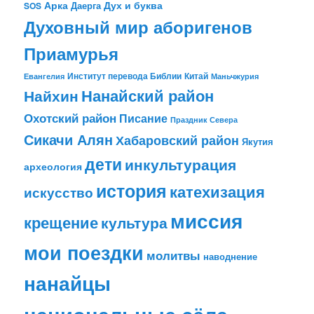
Арка
Дух и буква
Даерга
SOS
Духовный мир аборигенов
Приамурья
Институт перевода Библии
Китай
Евангелия
Маньчжурия
Найхин
Нанайский район
Охотский район
Писание
Праздник Севера
Сикачи Алян
Хабаровский район
Якутия
дети
инкультурация
археология
история
катехизация
искусство
миссия
крещение
культура
мои поездки
молитвы
наводнение
нанайцы