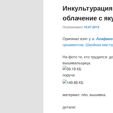
о
Инкультурация
е
м
облачение с я
е
н
Опубликовано
10.07.2012
ю
Оригинал взят у
о. Агафанг
орнаментом. Швейная масте
На фото те, кто трудился: д
вышивальщица.
поручи
материал: лён, вышивка.
детали: