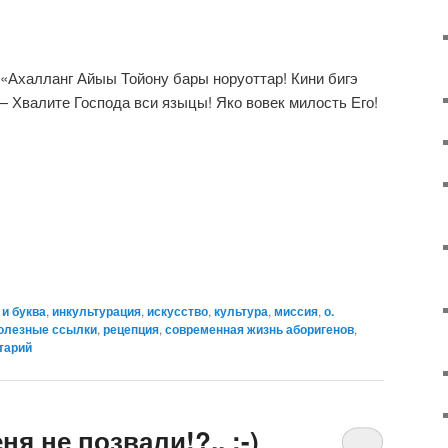
 «Ахалланг Айыы Тойону бары норуоттар! Кини бигэ
 Хвалите Господа вси языцы! Яко вовек милость Его!
 и буква
,
инкультурация
,
искусство
,
культура
,
миссия
,
о.
олезные ссылки
,
рецепция
,
современная жизнь аборигенов
,
тарий
ня не позвали!?.. :-)