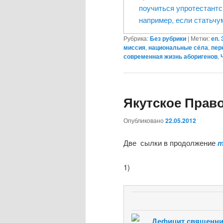
поучиться упротестантс
например, если статьчу
Рубрика:
Без рубрики
|
Метки:
еп.
миссия
,
национальные сёла
,
пер
современная жизнь аборигенов
,
Якутское Прав
Опубликовано
22.05.2012
Две сылки в продолжение
1)
Дефицит священник