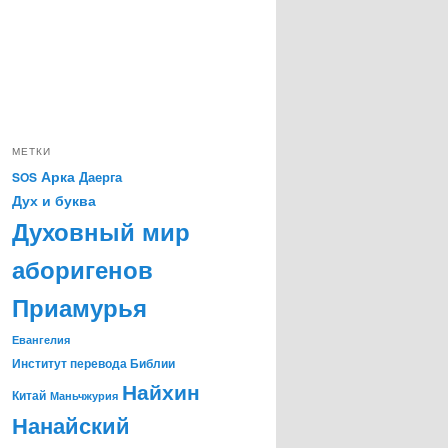
МЕТКИ
Арка
Даерга
SOS
Дух и буква
Духовный мир
аборигенов
Приамурья
Евангелия
Институт перевода Библии
Найхин
Китай
Маньчжурия
Нанайский