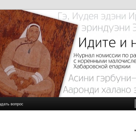
с малочисленными коренными народами Севера Хабаровской
чите…
адать вопрос