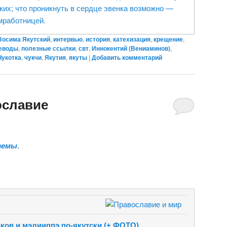
ких; что проникнуть в сердце эвенка возможно —
мработницей.
 Зосима Якутский
,
интервью
,
история
,
катехизация
,
крещение
,
еводы
,
полезные ссылки
,
свт. Иннокентий (Вениаминов)
,
Чукотка
,
чукчи
,
Якутия
,
якуты
|
Добавить комментарий
ославие
темы
.
ов и мэлииппэ по-якутски (+ ФОТО)