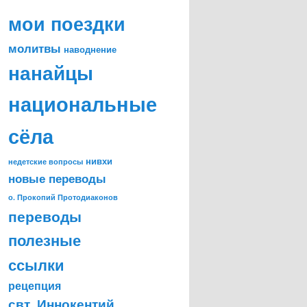
мои поездки
молитвы
наводнение
нанайцы
национальные
сёла
нивхи
недетские вопросы
новые переводы
о. Прокопий Протодиаконов
переводы
полезные
ссылки
рецепция
свт. Иннокентий