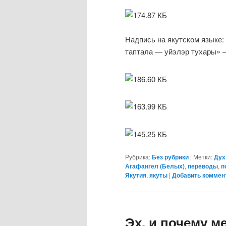
Надпись на якутском языке:
таптала — уйэлэр тухары» —
Рубрика:
Без рубрики
|
Метки:
Дух
Агафангел (Белых)
,
переводы
,
п
Якутия
,
якуты
|
Добавить коммен
Эх, и почему ме