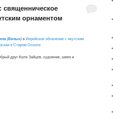
: священническое
кутским орнаментом
ела (Белых)
в
Иерейское облачение с якутским
рская в Старом Осколе
обрый друг Коля Зайцев, художник, швея и