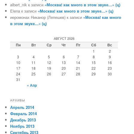
albert_nik
к записи
«Москва! как много в этом звуке…» (ц)
Elena
к записи
«Москва! как много в этом звуке…» (ц)
иеромонах Никанор (Лепешев)
к записи
«Москва! как много
в этом звуке…» (ц)
АВГУСТ 2026
Пн
Вт
Ср
Чт
Пт
Сб
Вс
1
2
3
4
5
6
7
8
9
10
11
12
13
14
15
16
17
18
19
20
21
22
23
24
25
26
27
28
29
30
31
« Апр
АРХИВЫ
Апрель 2014
Февраль 2014
Декабрь 2013
Ноябрь 2013
Сентябрь 2013