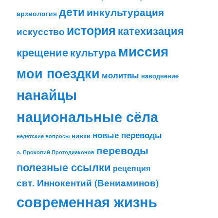
дети
инкультурация
археология
история
катехизация
искусство
миссия
крещение
культура
мои поездки
молитвы
наводнение
нанайцы
национальные сёла
новые переводы
нивхи
недетские вопросы
переводы
о. Прокопий Протодиаконов
полезные ссылки
рецепция
свт. Иннокентий (Вениаминов)
современная жизнь