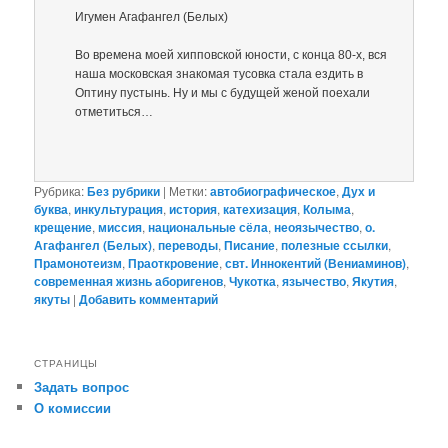
Игумен Агафангел (Белых)
Во времена моей хипповской юности, с конца 80-х, вся
наша московская знакомая тусовка стала ездить в
Оптину пустынь. Ну и мы с будущей женой поехали
отметиться…
Рубрика:
Без рубрики
|
Метки:
автобиографическое
,
Дух и
буква
,
инкультурация
,
история
,
катехизация
,
Колыма
,
крещение
,
миссия
,
национальные сёла
,
неоязычество
,
о.
Агафангел (Белых)
,
переводы
,
Писание
,
полезные ссылки
,
Прамонотеизм
,
Праоткровение
,
свт. Иннокентий (Вениаминов)
,
современная жизнь аборигенов
,
Чукотка
,
язычество
,
Якутия
,
якуты
|
Добавить комментарий
СТРАНИЦЫ
Задать вопрос
О комиссии